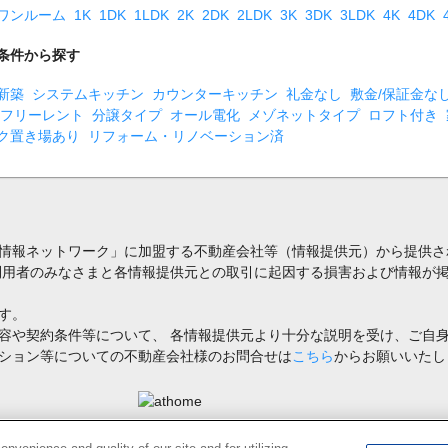
ワンルーム
1K
1DK
1LDK
2K
2DK
2LDK
3K
3DK
3LDK
4K
4DK
条件から探す
新築
システムキッチン
カウンターキッチン
礼金なし
敷金/保証金な
フリーレント
分譲タイプ
オール電化
メゾネットタイプ
ロフト付き
ク置き場あり
リフォーム・リノベーション済
情報ネットワーク」に加盟する不動産会社等（情報提供元）から提供さ
利用者のみなさまと各情報提供元との取引に起因する損害および情報が掲
す。
容や契約条件等について、 各情報提供元より十分な説明を受け、ご自
ション等についての不動産会社様のお問合せは
こちら
からお願いいたし
禁止します。著作権はアットホーム（株）またはその情報提供者に帰属します。