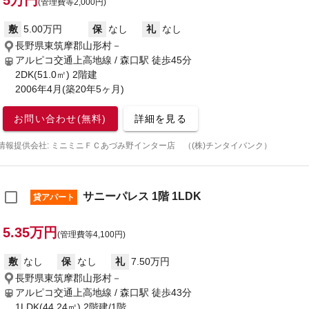
5万円
(管理費等2,000円)
敷
5.00万円
保
なし
礼
なし
長野県東筑摩郡山形村－
アルピコ交通上高地線 / 森口駅
徒歩45分
2DK(51.0㎡) 2階建
2006年4月(築20年5ヶ月)
お問い合わせ(無料)
詳細を見る
情報提供会社: ミニミニＦＣあづみ野インター店 （(株)チンタイバンク）
サニーパレス 1階 1LDK
貸アパート
5.35万円
(管理費等4,100円)
敷
なし
保
なし
礼
7.50万円
長野県東筑摩郡山形村－
アルピコ交通上高地線 / 森口駅
徒歩43分
1LDK(44.24㎡) 2階建/1階