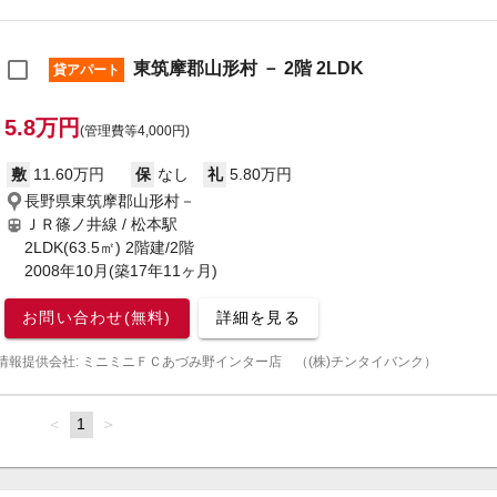
東筑摩郡山形村 － 2階 2LDK
貸アパート
5.8万円
(管理費等4,000円)
敷
11.60万円
保
なし
礼
5.80万円
長野県東筑摩郡山形村－
ＪＲ篠ノ井線 / 松本駅
2LDK(63.5㎡) 2階建/2階
2008年10月(築17年11ヶ月)
お問い合わせ(無料)
詳細を見る
情報提供会社: ミニミニＦＣあづみ野インター店 （(株)チンタイバンク）
page
You're
1
page
on
page