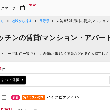
New!
event_note
ックマーク
て)
>
地域から探す
>
長野県
>
東筑摩郡山形村の賃貸(マンション
ッチンの賃貸(マンション・アパート
ート・一戸建て)一覧です。ご希望の間取りや家賃などの条件を指定して
4
件
chevron_right
すべて選択
ハイツビケン 2DK
新着
貸テラスハウス