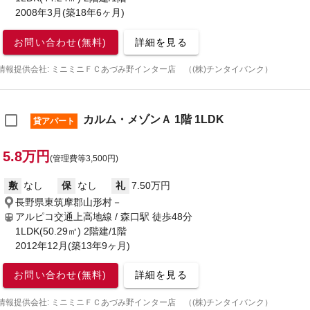
2008年3月(築18年6ヶ月)
お問い合わせ(無料)
詳細を見る
情報提供会社: ミニミニＦＣあづみ野インター店 （(株)チンタイバンク）
カルム・メゾンＡ 1階 1LDK
貸アパート
5.8万円
(管理費等3,500円)
敷
なし
保
なし
礼
7.50万円
長野県東筑摩郡山形村－
アルピコ交通上高地線 / 森口駅
徒歩48分
1LDK(50.29㎡) 2階建/1階
2012年12月(築13年9ヶ月)
お問い合わせ(無料)
詳細を見る
情報提供会社: ミニミニＦＣあづみ野インター店 （(株)チンタイバンク）