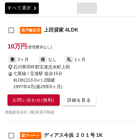
chevron_right
すべて選択
上田貸家 4LDK
貸戸建住宅
10万円
(管理費等なし)
敷
2ヶ月
保
なし
礼
1ヶ月
石川県羽咋郡宝達志水町上田
七尾線 / 宝達駅
徒歩15分
4LDK(113.0㎡) 2階建
1997年4月(築29年5ヶ月)
お問い合わせ(無料)
詳細を見る
情報提供会社: (株)辰実不動産
ディアス今浜 ２０１号 1K
貸アパート