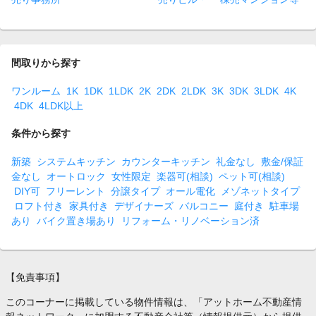
間取りから探す
ワンルーム
1K
1DK
1LDK
2K
2DK
2LDK
3K
3DK
3LDK
4K
4DK
4LDK以上
条件から探す
新築
システムキッチン
カウンターキッチン
礼金なし
敷金/保証
金なし
オートロック
女性限定
楽器可(相談)
ペット可(相談)
DIY可
フリーレント
分譲タイプ
オール電化
メゾネットタイプ
ロフト付き
家具付き
デザイナーズ
バルコニー
庭付き
駐車場
あり
バイク置き場あり
リフォーム・リノベーション済
【免責事項】
このコーナーに掲載している物件情報は、「アットホーム不動産情