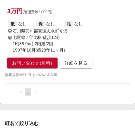
3万円
(管理費等2,000円)
敷
なし
保
なし
礼
なし
石川県羽咋郡宝達志水町今浜
七尾線 / 宝達駅
徒歩12分
1K(38.0㎡) 2階建/2階
1997年10月(築28年11ヶ月)
お問い合わせ(無料)
詳細を見る
情報提供会社: 住まいのいずみ屋
page
You're
1
page
on
page
町名で絞り込む