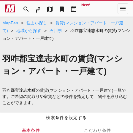
New!
menu
search
map
bookmark
event_note
MapFan
>
住まい探し
>
賃貸(マンション・アパート・一戸建
て)
>
地域から探す
>
石川県
>
羽咋郡宝達志水町の賃貸(マンシ
ョン・アパート・一戸建て)
羽咋郡宝達志水町の賃貸(マンシ
ョン・アパート・一戸建て)
羽咋郡宝達志水町の賃貸(マンション・アパート・一戸建て)一覧で
す。ご希望の間取りや家賃などの条件を指定して、物件を絞り込む
ことができます。
検索条件を設定する
基本条件
こだわり条件