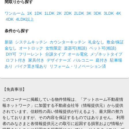
間取りから探す
ワンルーム
1K
1DK
1LDK
2K
2DK
2LDK
3K
3DK
3LDK
4K
4DK
4LDK以上
条件から探す
新築
システムキッチン
カウンターキッチン
礼金なし
敷金/保証
金なし
オートロック
女性限定
楽器可(相談)
ペット可(相談)
DIY可
フリーレント
分譲タイプ
オール電化
メゾネットタイプ
ロフト付き
家具付き
デザイナーズ
バルコニー
庭付き
駐車場
あり
バイク置き場あり
リフォーム・リノベーション済
【免責事項】
このコーナーに掲載している物件情報は、「アットホーム不動産情
報ネットワーク」に加盟する不動産会社等（情報提供元）から提供
されています。信頼性の高い情報提供が行えるよう、最大限の努力
をしておりますが、その内容を保証するものではありません。 利用
者のみなさまと各情報提供元との取引に起因する損害および情報が