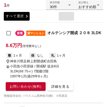
表示件数
並び替え
1
件
30件
おすすめ順
chevron_right
すべて選択
オルテンシア開成 ２０８ 3LDK
新着
貸マンション
8.6万円
(管理費等なし)
敷
1ヶ月
保
なし
礼
1ヶ月
神奈川県足柄上郡開成町吉田島
小田急小田原線 / 開成駅
徒歩8分
3LDK(68.75㎡) 7階建/2階
1997年1月(築29年8ヶ月)
お問い合わせ(無料)
詳細を見る
情報提供会社: ハウスコム西神奈川(株) 小田原店