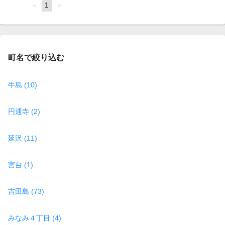
page
You're
1
page
on
page
町名で絞り込む
牛島 (10)
円通寺 (2)
延沢 (11)
宮台 (1)
吉田島 (73)
みなみ４丁目 (4)