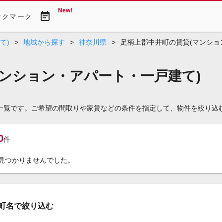
New!
event_note
ックマーク
て)
>
地域から探す
>
神奈川県
>
足柄上郡中井町の賃貸(マンショ
マンション・アパート・一戸建て)
)一覧です。ご希望の間取りや家賃などの条件を指定して、物件を絞り込
0
件
見つかりませんでした。
町名で絞り込む