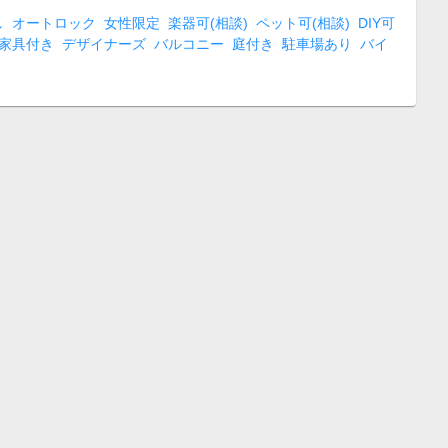
し
オートロック
女性限定
楽器可(相談)
ペット可(相談)
DIY可
家具付き
デザイナーズ
バルコニー
庭付き
駐車場あり
バイ