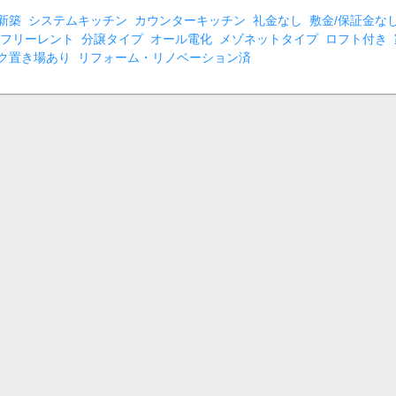
新築
システムキッチン
カウンターキッチン
礼金なし
敷金/保証金な
フリーレント
分譲タイプ
オール電化
メゾネットタイプ
ロフト付き
ク置き場あり
リフォーム・リノベーション済