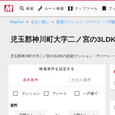
search
map
bookmark
検索
ルート検索
マップツール
ブ
MapFan
>
住まい探し
>
賃貸(マンション・アパート・一戸建
児玉郡神川町大字二ノ宮の3LD
児玉郡神川町大字二ノ宮の3LDKの賃貸(マンション・アパート
検索条件を設定する
基本条件
こだわり条件
マンション
アパート
一戸建て
賃料