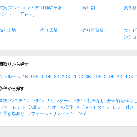
賃貸(マンション・ア
月極駐車場
貸店舗
貸事務
パート・一戸建て)
売り土地
売り店舗
売り事務所
売りビ
ンショ
間取りから探す
ワンルーム
1K
1DK
1LDK
2K
2DK
2LDK
3K
3DK
3LDK
4K
4DK
条件から探す
新築
システムキッチン
カウンターキッチン
礼金なし
敷金/保証金な
フリーレント
分譲タイプ
オール電化
メゾネットタイプ
ロフト付き
ク置き場あり
リフォーム・リノベーション済