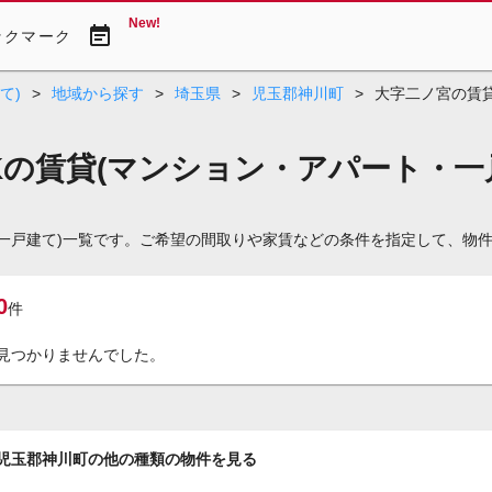
New!
event_note
ックマーク
て)
>
地域から探す
>
埼玉県
>
児玉郡神川町
>
大字二ノ宮の賃貸
Kの賃貸(マンション・アパート・一
・一戸建て)一覧です。ご希望の間取りや家賃などの条件を指定して、物
0
件
見つかりませんでした。
児玉郡神川町の他の種類の物件を見る