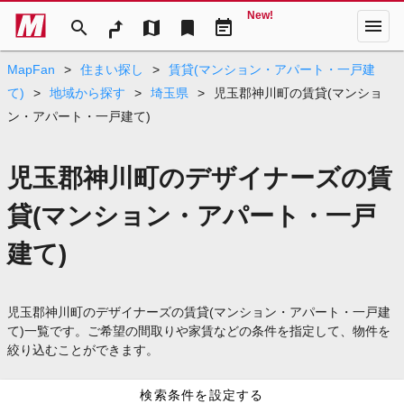
New!
menu
search
map
bookmark
event_note
MapFan
>
住まい探し
>
賃貸(マンション・アパート・一戸建
て)
>
地域から探す
>
埼玉県
>
児玉郡神川町の賃貸(マンショ
ン・アパート・一戸建て)
児玉郡神川町のデザイナーズの賃
貸(マンション・アパート・一戸
建て)
児玉郡神川町のデザイナーズの賃貸(マンション・アパート・一戸建
て)一覧です。ご希望の間取りや家賃などの条件を指定して、物件を
絞り込むことができます。
検索条件を設定する