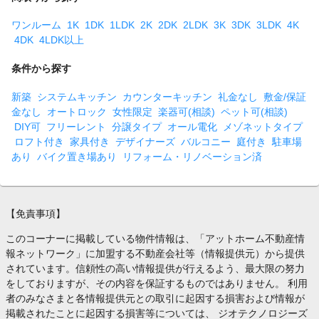
ワンルーム
1K
1DK
1LDK
2K
2DK
2LDK
3K
3DK
3LDK
4K
4DK
4LDK以上
条件から探す
新築
システムキッチン
カウンターキッチン
礼金なし
敷金/保証
金なし
オートロック
女性限定
楽器可(相談)
ペット可(相談)
DIY可
フリーレント
分譲タイプ
オール電化
メゾネットタイプ
ロフト付き
家具付き
デザイナーズ
バルコニー
庭付き
駐車場
あり
バイク置き場あり
リフォーム・リノベーション済
【免責事項】
このコーナーに掲載している物件情報は、「アットホーム不動産情
報ネットワーク」に加盟する不動産会社等（情報提供元）から提供
されています。信頼性の高い情報提供が行えるよう、最大限の努力
をしておりますが、その内容を保証するものではありません。 利用
者のみなさまと各情報提供元との取引に起因する損害および情報が
掲載されたことに起因する損害等については、 ジオテクノロジーズ