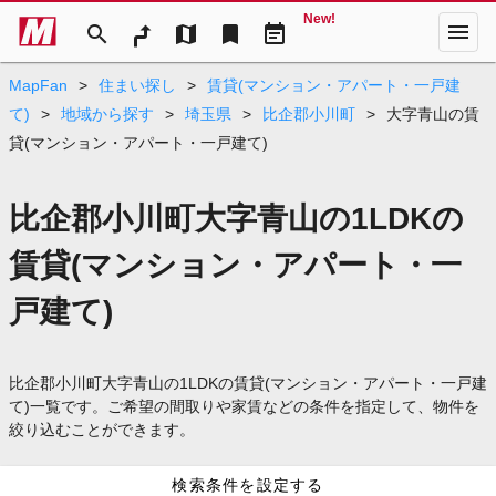
New!
menu
search
map
bookmark
event_note
MapFan
>
住まい探し
>
賃貸(マンション・アパート・一戸建
て)
>
地域から探す
>
埼玉県
>
比企郡小川町
>
大字青山の賃
貸(マンション・アパート・一戸建て)
比企郡小川町大字青山の1LDKの
賃貸(マンション・アパート・一
戸建て)
比企郡小川町大字青山の1LDKの賃貸(マンション・アパート・一戸建
て)一覧です。ご希望の間取りや家賃などの条件を指定して、物件を
絞り込むことができます。
検索条件を設定する