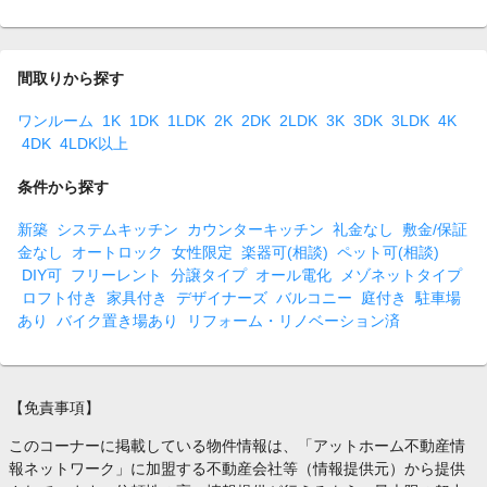
間取りから探す
ワンルーム
1K
1DK
1LDK
2K
2DK
2LDK
3K
3DK
3LDK
4K
4DK
4LDK以上
条件から探す
新築
システムキッチン
カウンターキッチン
礼金なし
敷金/保証
金なし
オートロック
女性限定
楽器可(相談)
ペット可(相談)
DIY可
フリーレント
分譲タイプ
オール電化
メゾネットタイプ
ロフト付き
家具付き
デザイナーズ
バルコニー
庭付き
駐車場
あり
バイク置き場あり
リフォーム・リノベーション済
【免責事項】
このコーナーに掲載している物件情報は、「アットホーム不動産情
報ネットワーク」に加盟する不動産会社等（情報提供元）から提供