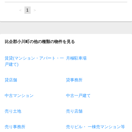
page
You're
1
page
on
page
比企郡小川町の他の種類の物件を見る
賃貸(マンション・アパート・一
月極駐車場
戸建て)
貸店舗
貸事務所
中古マンション
中古一戸建て
売り土地
売り店舗
売り事務所
売りビル・ 一棟売マンション等