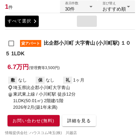
表示件数
並び替え
1
件
30件
おすすめ順
chevron_right
すべて選択
比企郡小川町 大字青山 (小川町駅) １０
貸アパート
５ 1LDK
6.7万円
(管理費等3,500円)
敷
なし
保
なし
礼
1ヶ月
埼玉県比企郡小川町大字青山
東武東上線 / 小川町駅
徒歩12分
1LDK(50.01㎡) 2階建/1階
2026年2月(築1年未満)
お問い合わせ(無料)
詳細を見る
情報提供会社: ハウスコム埼玉(株) 川越店