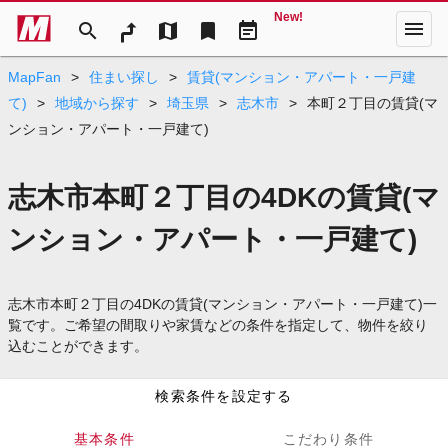
New!
menu
search
map
bookmark
event_note
MapFan
>
住まい探し
>
賃貸(マンション・アパート・一戸建
て)
>
地域から探す
>
埼玉県
>
志木市
>
本町２丁目の賃貸(マ
ンション・アパート・一戸建て)
志木市本町２丁目の4DKの賃貸(マ
ンション・アパート・一戸建て)
志木市本町２丁目の4DKの賃貸(マンション・アパート・一戸建て)一
覧です。ご希望の間取りや家賃などの条件を指定して、物件を絞り
込むことができます。
検索条件を設定する
基本条件
こだわり条件