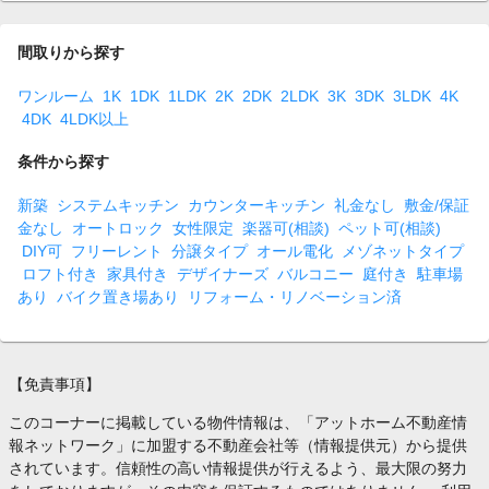
間取りから探す
ワンルーム
1K
1DK
1LDK
2K
2DK
2LDK
3K
3DK
3LDK
4K
4DK
4LDK以上
条件から探す
新築
システムキッチン
カウンターキッチン
礼金なし
敷金/保証
金なし
オートロック
女性限定
楽器可(相談)
ペット可(相談)
DIY可
フリーレント
分譲タイプ
オール電化
メゾネットタイプ
ロフト付き
家具付き
デザイナーズ
バルコニー
庭付き
駐車場
あり
バイク置き場あり
リフォーム・リノベーション済
【免責事項】
このコーナーに掲載している物件情報は、「アットホーム不動産情
報ネットワーク」に加盟する不動産会社等（情報提供元）から提供
されています。信頼性の高い情報提供が行えるよう、最大限の努力