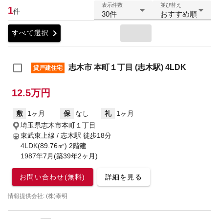
表示件数
並び替え
1
件
30件
おすすめ順
chevron_right
すべて選択
志木市 本町１丁目 (志木駅) 4LDK
貸戸建住宅
12.5万円
敷
1ヶ月
保
なし
礼
1ヶ月
埼玉県志木市本町１丁目
東武東上線 / 志木駅
徒歩18分
4LDK(89.76㎡) 2階建
1987年7月(築39年2ヶ月)
お問い合わせ(無料)
詳細を見る
情報提供会社: (株)泰明