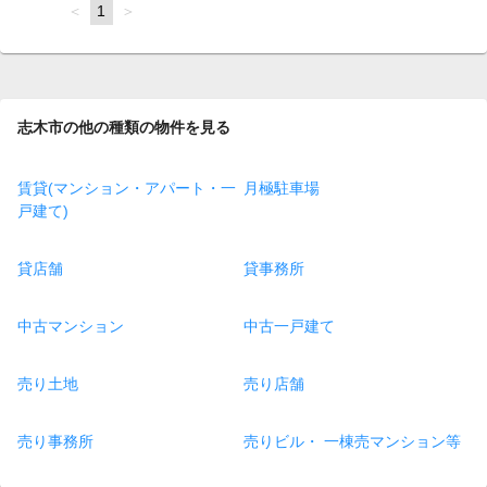
page
You're
1
page
on
page
志木市の他の種類の物件を見る
賃貸(マンション・アパート・一
月極駐車場
戸建て)
貸店舗
貸事務所
中古マンション
中古一戸建て
売り土地
売り店舗
売り事務所
売りビル・ 一棟売マンション等