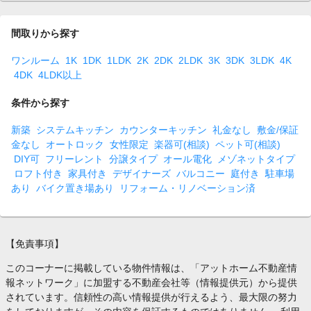
間取りから探す
ワンルーム
1K
1DK
1LDK
2K
2DK
2LDK
3K
3DK
3LDK
4K
4DK
4LDK以上
条件から探す
新築
システムキッチン
カウンターキッチン
礼金なし
敷金/保証
金なし
オートロック
女性限定
楽器可(相談)
ペット可(相談)
DIY可
フリーレント
分譲タイプ
オール電化
メゾネットタイプ
ロフト付き
家具付き
デザイナーズ
バルコニー
庭付き
駐車場
あり
バイク置き場あり
リフォーム・リノベーション済
【免責事項】
このコーナーに掲載している物件情報は、「アットホーム不動産情
報ネットワーク」に加盟する不動産会社等（情報提供元）から提供
されています。信頼性の高い情報提供が行えるよう、最大限の努力