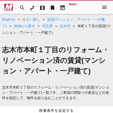
New!
menu
search
map
bookmark
event_note
MapFan
>
住まい探し
>
賃貸(マンション・アパート・一戸建
て)
>
地域から探す
>
埼玉県
>
志木市
>
本町１丁目の賃貸(マ
ンション・アパート・一戸建て)
志木市本町１丁目のリフォーム・
リノベーション済の賃貸(マンシ
ョン・アパート・一戸建て)
志木市本町１丁目のリフォーム・リノベーション済の賃貸(マンショ
ン・アパート・一戸建て)一覧です。ご希望の間取りや家賃などの条
件を指定して、物件を絞り込むことができます。
検索条件を設定する