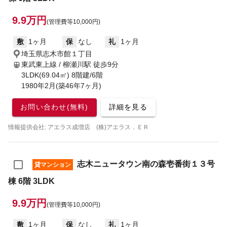
9.9万円
(管理費等10,000円)
敷
1ヶ月
保
なし
礼
1ヶ月
埼玉県志木市館１丁目
東武東上線 / 柳瀬川駅
徒歩9分
3LDK(69.04㎡) 8階建/6階
1980年2月(築46年7ヶ月)
お問い合わせ(無料)
詳細を見る
情報提供会社: アエラス成増店 (株)アエラス．ＥＲ
志木ニュータウン南の森壱番街１３号
貸マンション
棟 6階 3LDK
9.9万円
(管理費等10,000円)
敷
1ヶ月
保
なし
礼
1ヶ月