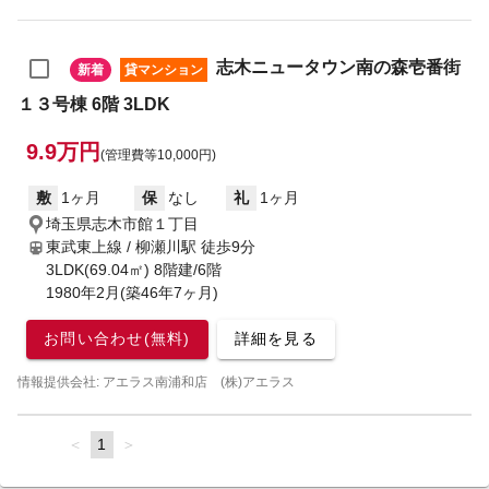
志木ニュータウン南の森壱番街
新着
貸マンション
１３号棟 6階 3LDK
9.9万円
(管理費等10,000円)
敷
1ヶ月
保
なし
礼
1ヶ月
埼玉県志木市館１丁目
東武東上線 / 柳瀬川駅
徒歩9分
3LDK(69.04㎡) 8階建/6階
1980年2月(築46年7ヶ月)
お問い合わせ(無料)
詳細を見る
情報提供会社: アエラス南浦和店 (株)アエラス
page
You're
1
page
on