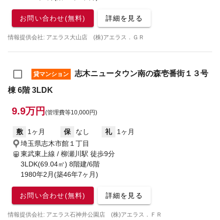
お問い合わせ(無料)
詳細を見る
情報提供会社: アエラス大山店 (株)アエラス．ＧＲ
志木ニュータウン南の森壱番街１３号
貸マンション
棟 6階 3LDK
9.9万円
(管理費等10,000円)
敷
1ヶ月
保
なし
礼
1ヶ月
埼玉県志木市館１丁目
東武東上線 / 柳瀬川駅
徒歩9分
3LDK(69.04㎡) 8階建/6階
1980年2月(築46年7ヶ月)
お問い合わせ(無料)
詳細を見る
情報提供会社: アエラス石神井公園店 (株)アエラス．ＦＲ