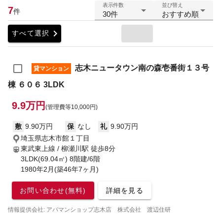
表示件数
並び替え
7
件
30件
おすすめ順
chevron_right
すべて選択
志木ニュータウン南の森壱番街１３号
貸マンション
棟 ６０６ 3LDK
9.9万円
(管理費等10,000円)
敷
9.90万円
保
なし
礼
9.90万円
埼玉県志木市館１丁目
東武東上線 / 柳瀬川駅
徒歩8分
3LDK(69.04㎡) 8階建/6階
1980年2月(築46年7ヶ月)
お問い合わせ(無料)
詳細を見る
情報提供会社: アパマンショップ志木店 株式会社 渡辺住研