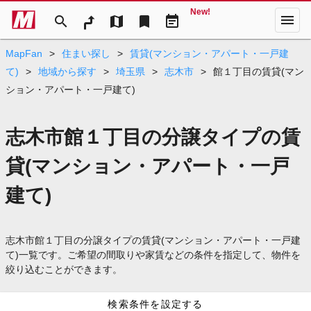
New!
menu
search
map
bookmark
event_note
MapFan
>
住まい探し
>
賃貸(マンション・アパート・一戸建
て)
>
地域から探す
>
埼玉県
>
志木市
>
館１丁目の賃貸(マン
ション・アパート・一戸建て)
志木市館１丁目の分譲タイプの賃
貸(マンション・アパート・一戸
建て)
志木市館１丁目の分譲タイプの賃貸(マンション・アパート・一戸建
て)一覧です。ご希望の間取りや家賃などの条件を指定して、物件を
絞り込むことができます。
検索条件を設定する