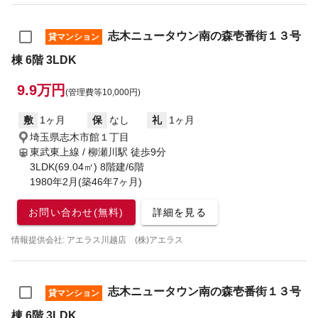
志木ニュータウン南の森壱番街１３号
貸マンション
棟 6階 3LDK
9.9万円
(管理費等10,000円)
敷
1ヶ月
保
なし
礼
1ヶ月
埼玉県志木市館１丁目
東武東上線 / 柳瀬川駅
徒歩9分
3LDK(69.04㎡) 8階建/6階
1980年2月(築46年7ヶ月)
お問い合わせ(無料)
詳細を見る
情報提供会社: アエラス川越店 (株)アエラス
志木ニュータウン南の森壱番街１３号
貸マンション
棟 6階 3LDK