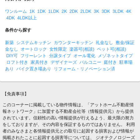
ワンルーム
1K
1DK
1LDK
2K
2DK
2LDK
3K
3DK
3LDK
4K
4DK
4LDK以上
条件から探す
新築
システムキッチン
カウンターキッチン
礼金なし
敷金/保証
金なし
オートロック
女性限定
楽器可(相談)
ペット可(相談)
DIY可
フリーレント
分譲タイプ
オール電化
メゾネットタイプ
ロフト付き
家具付き
デザイナーズ
バルコニー
庭付き
駐車場
あり
バイク置き場あり
リフォーム・リノベーション済
【免責事項】
このコーナーに掲載している物件情報は、「アットホーム不動産情
報ネットワーク」に加盟する不動産会社等（情報提供元）から提供
されています。信頼性の高い情報提供が行えるよう、最大限の努力
をしておりますが、その内容を保証するものではありません。 利用
者のみなさまと各情報提供元との取引に起因する損害および情報が
掲載されたことに起因する損害等については、 ジオテクノロジーズ