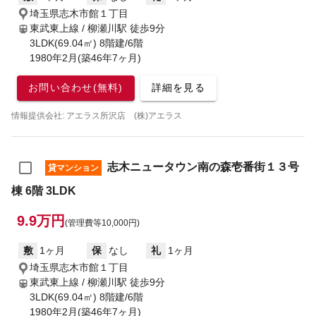
埼玉県志木市館１丁目
東武東上線 / 柳瀬川駅
徒歩9分
3LDK(69.04㎡) 8階建/6階
1980年2月(築46年7ヶ月)
お問い合わせ(無料)
詳細を見る
情報提供会社: アエラス所沢店 (株)アエラス
志木ニュータウン南の森壱番街１３号
貸マンション
棟 6階 3LDK
9.9万円
(管理費等10,000円)
敷
1ヶ月
保
なし
礼
1ヶ月
埼玉県志木市館１丁目
東武東上線 / 柳瀬川駅
徒歩9分
3LDK(69.04㎡) 8階建/6階
1980年2月(築46年7ヶ月)