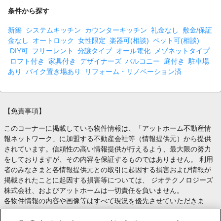
条件から探す
新築
システムキッチン
カウンターキッチン
礼金なし
敷金/保証
金なし
オートロック
女性限定
楽器可(相談)
ペット可(相談)
DIY可
フリーレント
分譲タイプ
オール電化
メゾネットタイプ
ロフト付き
家具付き
デザイナーズ
バルコニー
庭付き
駐車場
あり
バイク置き場あり
リフォーム・リノベーション済
【免責事項】
このコーナーに掲載している物件情報は、「アットホーム不動産情
報ネットワーク」に加盟する不動産会社等（情報提供元）から提供
されています。信頼性の高い情報提供が行えるよう、最大限の努力
をしておりますが、その内容を保証するものではありません。 利用
者のみなさまと各情報提供元との取引に起因する損害および情報が
掲載されたことに起因する損害等については、 ジオテクノロジーズ
株式会社、およびアットホームは一切責任を負いません。
各物件情報の内容や画像等はすべて現況を優先させていただきま
す。