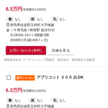
6.3万円
(管理費等3,000円)
敷
なし
保
なし
礼
なし
群馬県佐波郡玉村町大字樋越
ＪＲ両毛線 / 駒形駅
徒歩52分
2LDK(66.24㎡) 3階建/2階
2008年2月(築18年7ヶ月)
お問い合わせ(無料)
詳細を見る
情報提供会社: アパマンショップ高崎店 株式会社 群馬総合土地販売
アプリコット ２０５ 2LDK
貸マンション
6.3万円
(管理費等3,000円)
敷
なし
保
なし
礼
なし
群馬県佐波郡玉村町大字樋越