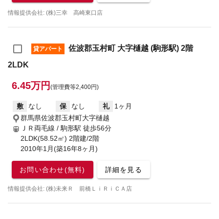
情報提供会社: (株)三幸 高崎東口店
佐波郡玉村町 大字樋越 (駒形駅) 2階
貸アパート
2LDK
6.45万円
(管理費等2,400円)
敷
なし
保
なし
礼
1ヶ月
群馬県佐波郡玉村町大字樋越
ＪＲ両毛線 / 駒形駅
徒歩56分
2LDK(58.52㎡) 2階建/2階
2010年1月(築16年8ヶ月)
お問い合わせ(無料)
詳細を見る
情報提供会社: (株)未来Ｒ 前橋ＬｉＲｉＣＡ店