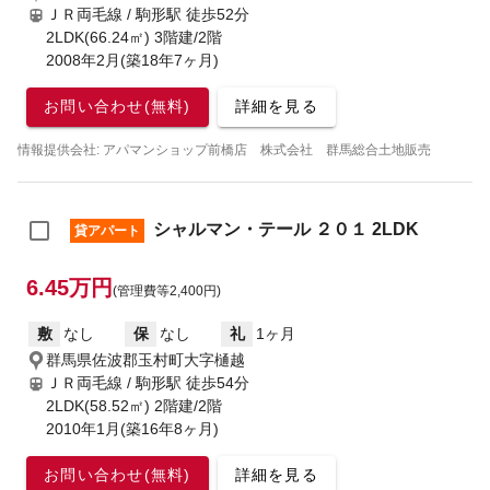
ＪＲ両毛線 / 駒形駅
徒歩52分
2LDK(66.24㎡) 3階建/2階
2008年2月(築18年7ヶ月)
お問い合わせ(無料)
詳細を見る
情報提供会社: アパマンショップ前橋店 株式会社 群馬総合土地販売
シャルマン・テール ２０１ 2LDK
貸アパート
6.45万円
(管理費等2,400円)
敷
なし
保
なし
礼
1ヶ月
群馬県佐波郡玉村町大字樋越
ＪＲ両毛線 / 駒形駅
徒歩54分
2LDK(58.52㎡) 2階建/2階
2010年1月(築16年8ヶ月)
お問い合わせ(無料)
詳細を見る