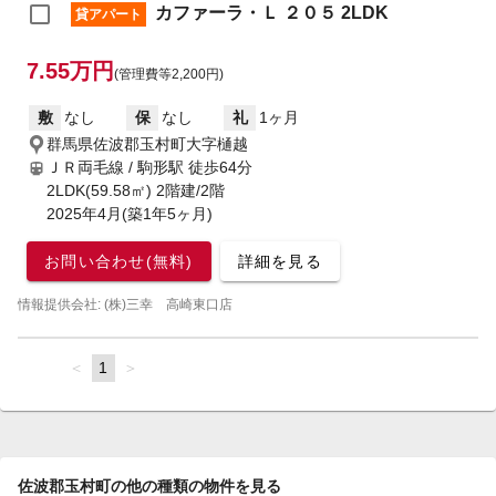
カファーラ・Ｌ ２０５ 2LDK
貸アパート
7.55万円
(管理費等2,200円)
敷
なし
保
なし
礼
1ヶ月
群馬県佐波郡玉村町大字樋越
ＪＲ両毛線 / 駒形駅
徒歩64分
2LDK(59.58㎡) 2階建/2階
2025年4月(築1年5ヶ月)
お問い合わせ(無料)
詳細を見る
情報提供会社: (株)三幸 高崎東口店
page
You're
1
page
on
page
佐波郡玉村町の他の種類の物件を見る