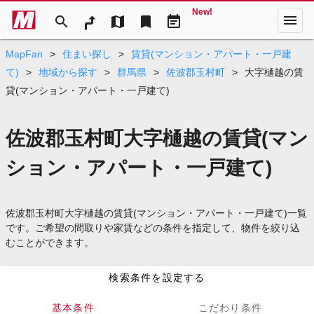
New!
menu
search
map
bookmark
event_note
MapFan
>
住まい探し
>
賃貸(マンション・アパート・一戸建
て)
>
地域から探す
>
群馬県
>
佐波郡玉村町
>
大字樋越の賃
貸(マンション・アパート・一戸建て)
佐波郡玉村町大字樋越の賃貸(マン
ション・アパート・一戸建て)
佐波郡玉村町大字樋越の賃貸(マンション・アパート・一戸建て)一覧
です。ご希望の間取りや家賃などの条件を指定して、物件を絞り込
むことができます。
検索条件を設定する
基本条件
こだわり条件