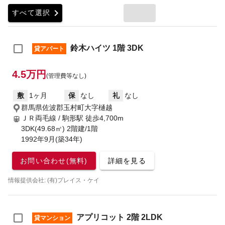
chevron_right
すべて選択
鈴木ハイツ 1階 3DK
貸アパート
4.5万円
(管理費等なし)
敷
1ヶ月
保
なし
礼
なし
群馬県佐波郡玉村町大字樋越
ＪＲ両毛線 / 駒形駅
徒歩4,700m
3DK(49.68㎡) 2階建/1階
1992年9月(築34年)
お問い合わせ(無料)
詳細を見る
情報提供会社: (有)プレイス・ケイ
アプリコット 2階 2LDK
貸マンション