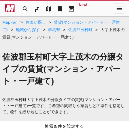
New!
menu
search
map
bookmark
event_note
MapFan
>
住まい探し
>
賃貸(マンション・アパート・一戸建
て)
>
地域から探す
>
群馬県
>
佐波郡玉村町
>
大字上茂木の
賃貸(マンション・アパート・一戸建て)
佐波郡玉村町大字上茂木の分譲タ
イプの賃貸(マンション・アパー
ト・一戸建て)
佐波郡玉村町大字上茂木の分譲タイプの賃貸(マンション・アパー
ト・一戸建て)一覧です。ご希望の間取りや家賃などの条件を指定し
て、物件を絞り込むことができます。
検索条件を設定する