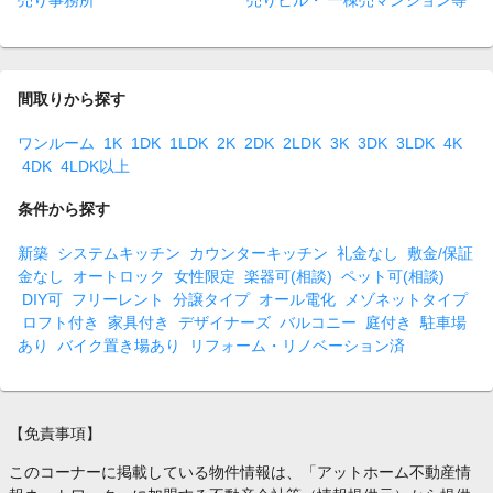
売り事務所
売りビル・ 一棟売マンション等
間取りから探す
ワンルーム
1K
1DK
1LDK
2K
2DK
2LDK
3K
3DK
3LDK
4K
4DK
4LDK以上
条件から探す
新築
システムキッチン
カウンターキッチン
礼金なし
敷金/保証
金なし
オートロック
女性限定
楽器可(相談)
ペット可(相談)
DIY可
フリーレント
分譲タイプ
オール電化
メゾネットタイプ
ロフト付き
家具付き
デザイナーズ
バルコニー
庭付き
駐車場
あり
バイク置き場あり
リフォーム・リノベーション済
【免責事項】
このコーナーに掲載している物件情報は、「アットホーム不動産情