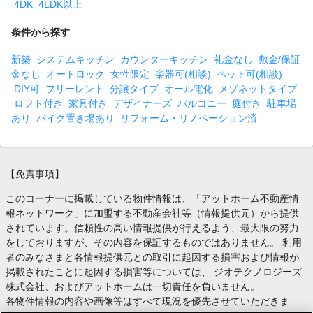
4DK
4LDK以上
条件から探す
新築
システムキッチン
カウンターキッチン
礼金なし
敷金/保証
金なし
オートロック
女性限定
楽器可(相談)
ペット可(相談)
DIY可
フリーレント
分譲タイプ
オール電化
メゾネットタイプ
ロフト付き
家具付き
デザイナーズ
バルコニー
庭付き
駐車場
あり
バイク置き場あり
リフォーム・リノベーション済
【免責事項】
このコーナーに掲載している物件情報は、「アットホーム不動産情
報ネットワーク」に加盟する不動産会社等（情報提供元）から提供
されています。信頼性の高い情報提供が行えるよう、最大限の努力
をしておりますが、その内容を保証するものではありません。 利用
者のみなさまと各情報提供元との取引に起因する損害および情報が
掲載されたことに起因する損害等については、 ジオテクノロジーズ
株式会社、およびアットホームは一切責任を負いません。
各物件情報の内容や画像等はすべて現況を優先させていただきま