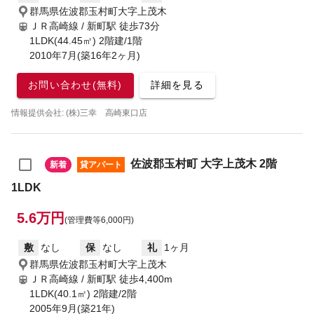
群馬県佐波郡玉村町大字上茂木
ＪＲ高崎線 / 新町駅
徒歩73分
1LDK(44.45㎡) 2階建/1階
2010年7月(築16年2ヶ月)
お問い合わせ(無料)
詳細を見る
情報提供会社: (株)三幸 高崎東口店
佐波郡玉村町 大字上茂木 2階
新着
貸アパート
1LDK
5.6万円
(管理費等6,000円)
敷
なし
保
なし
礼
1ヶ月
群馬県佐波郡玉村町大字上茂木
ＪＲ高崎線 / 新町駅
徒歩4,400m
1LDK(40.1㎡) 2階建/2階
2005年9月(築21年)