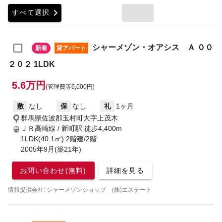
chevron_right
すべて選択
シャーメゾン・オアシス Ａ ００
新着
貸アパート
２０２ 1LDK
5.6万円
(管理費等6,000円)
敷
なし
保
なし
礼
1ヶ月
群馬県佐波郡玉村町大字上茂木
ＪＲ高崎線 / 新町駅
徒歩4,400m
1LDK(40.1㎡) 2階建/2階
2005年9月(築21年)
お問い合わせ(無料)
詳細を見る
情報提供会社: シャーメゾンショップ (株)エステート