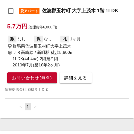
佐波郡玉村町 大字上茂木 1階 1LDK
貸アパート
5.7万円
(管理費等6,000円)
敷
なし
保
なし
礼
1ヶ月
群馬県佐波郡玉村町大字上茂木
ＪＲ高崎線 / 新町駅
徒歩5,600m
1LDK(44.4㎡) 2階建/1階
2010年7月(築16年2ヶ月)
お問い合わせ(無料)
詳細を見る
情報提供会社: (株)ＲＩＯＺ
page
You're
1
page
on
page