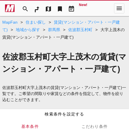
New!
menu
search
map
bookmark
event_note
MapFan
>
住まい探し
>
賃貸(マンション・アパート・一戸建
て)
>
地域から探す
>
群馬県
>
佐波郡玉村町
>
大字上茂木の
賃貸(マンション・アパート・一戸建て)
佐波郡玉村町大字上茂木の賃貸(マ
ンション・アパート・一戸建て)
佐波郡玉村町大字上茂木の賃貸(マンション・アパート・一戸建て)一
覧です。ご希望の間取りや家賃などの条件を指定して、物件を絞り
込むことができます。
検索条件を設定する
基本条件
こだわり条件