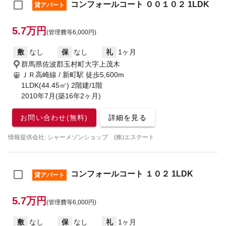
コンフォールコート ００１０２ 1LDK
貸アパート
5.7万円
(管理費等6,000円)
敷
なし
保
なし
礼
1ヶ月
群馬県佐波郡玉村町大字上茂木
ＪＲ高崎線 / 新町駅
徒歩5,600m
1LDK(44.45㎡) 2階建/1階
2010年7月(築16年2ヶ月)
お問い合わせ(無料)
詳細を見る
情報提供会社: シャーメゾンショップ (株)エステート
コンフォールコート １０２ 1LDK
貸アパート
5.7万円
(管理費等6,000円)
敷
なし
保
なし
礼
1ヶ月