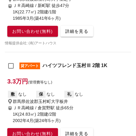
ＪＲ高崎線 / 新町駅
徒歩47分
1K(22.77㎡) 2階建/1階
1985年3月(築41年6ヶ月)
お問い合わせ(無料)
詳細を見る
情報提供会社: (有)アートハウス
ハイツフレンド玉村Ⅲ 2階 1K
貸アパート
3.3万円
(管理費等なし)
敷
なし
保
なし
礼
なし
群馬県佐波郡玉村町大字板井
ＪＲ高崎線 / 倉賀野駅
徒歩65分
1K(24.83㎡) 2階建/2階
2002年4月(築24年5ヶ月)
お問い合わせ(無料)
詳細を見る