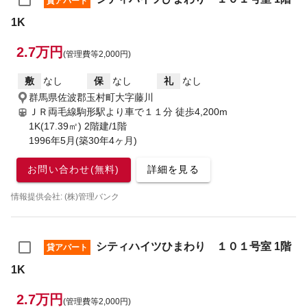
貸アパート
1K
2.7万円
(管理費等2,000円)
敷
なし
保
なし
礼
なし
群馬県佐波郡玉村町大字藤川
ＪＲ両毛線駒形駅より車で１１分
徒歩4,200m
1K(17.39㎡) 2階建/1階
1996年5月(築30年4ヶ月)
お問い合わせ(無料)
詳細を見る
情報提供会社: (株)管理バンク
シティハイツひまわり １０１号室 1階
貸アパート
1K
2.7万円
(管理費等2,000円)