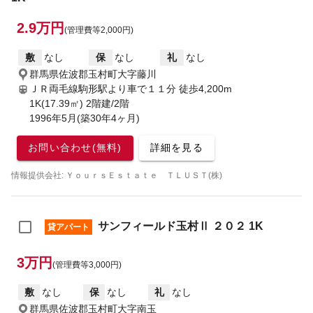
2.9万円
(管理費等2,000円)
敷
なし
保
なし
礼
なし
群馬県佐波郡玉村町大字藤川
ＪＲ両毛線駒形駅より車で１１分
徒歩4,200m
1K(17.39㎡) 2階建/2階
1996年5月(築30年4ヶ月)
お問い合わせ(無料)
詳細を見る
情報提供会社: ＹｏｕｒｓＥｓｔａｔｅ ＴＬＵＳＴ(株)
サンフィールド玉村Ⅱ ２０２ 1K
貸アパート
3万円
(管理費等3,000円)
敷
なし
保
なし
礼
なし
群馬県佐波郡玉村町大字南玉