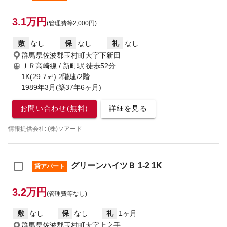
3.1万円
(管理費等2,000円)
敷
なし
保
なし
礼
なし
群馬県佐波郡玉村町大字下新田
ＪＲ高崎線 / 新町駅
徒歩52分
1K(29.7㎡) 2階建/2階
1989年3月(築37年6ヶ月)
お問い合わせ(無料)
詳細を見る
情報提供会社: (株)ソアード
グリーンハイツＢ 1-2 1K
貸アパート
3.2万円
(管理費等なし)
敷
なし
保
なし
礼
1ヶ月
群馬県佐波郡玉村町大字上之手