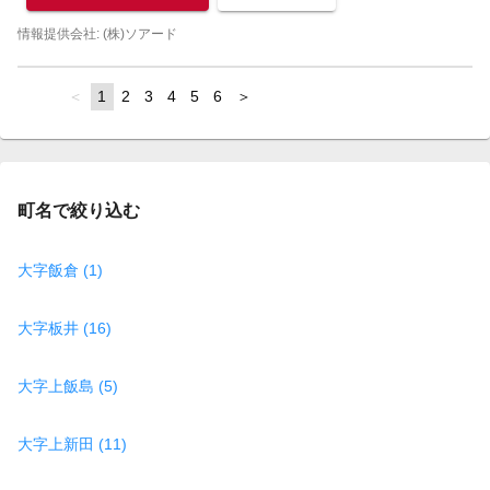
情報提供会社: (株)ソアード
page
You're
1
page
2
page
3
page
4
page
5
page
6
page
on
page
町名で絞り込む
大字飯倉 (1)
大字板井 (16)
大字上飯島 (5)
大字上新田 (11)