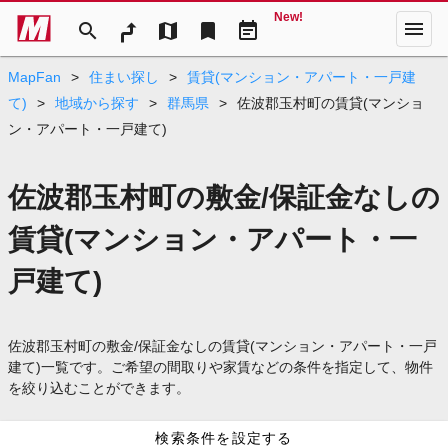
New!
menu
search
map
bookmark
event_note
MapFan
>
住まい探し
>
賃貸(マンション・アパート・一戸建
て)
>
地域から探す
>
群馬県
>
佐波郡玉村町の賃貸(マンショ
ン・アパート・一戸建て)
佐波郡玉村町の敷金/保証金なしの
賃貸(マンション・アパート・一
戸建て)
佐波郡玉村町の敷金/保証金なしの賃貸(マンション・アパート・一戸
建て)一覧です。ご希望の間取りや家賃などの条件を指定して、物件
を絞り込むことができます。
検索条件を設定する