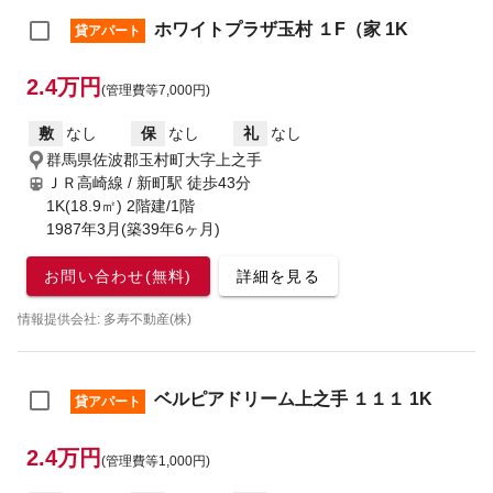
ホワイトプラザ玉村 １F（家 1K
貸アパート
2.4万円
(管理費等7,000円)
敷
なし
保
なし
礼
なし
群馬県佐波郡玉村町大字上之手
ＪＲ高崎線 / 新町駅
徒歩43分
1K(18.9㎡) 2階建/1階
1987年3月(築39年6ヶ月)
お問い合わせ(無料)
詳細を見る
情報提供会社: 多寿不動産(株)
ベルピアドリーム上之手 １１１ 1K
貸アパート
2.4万円
(管理費等1,000円)