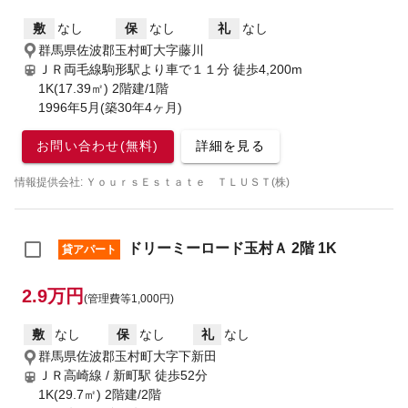
敷
なし
保
なし
礼
なし
群馬県佐波郡玉村町大字藤川
ＪＲ両毛線駒形駅より車で１１分
徒歩4,200m
1K(17.39㎡) 2階建/1階
1996年5月(築30年4ヶ月)
お問い合わせ(無料)
詳細を見る
情報提供会社: ＹｏｕｒｓＥｓｔａｔｅ ＴＬＵＳＴ(株)
ドリーミーロード玉村Ａ 2階 1K
貸アパート
2.9万円
(管理費等1,000円)
敷
なし
保
なし
礼
なし
群馬県佐波郡玉村町大字下新田
ＪＲ高崎線 / 新町駅
徒歩52分
1K(29.7㎡) 2階建/2階