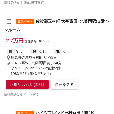
情報提供会社: (株)錦野不動産
佐波郡玉村町 大字斎田 (北藤岡駅) 2階 ワ
貸アパート
ンルーム
2.7万円
(管理費等3,000円)
敷
なし
保
なし
礼
なし
群馬県佐波郡玉村町大字斎田
ＪＲ八高線 / 北藤岡駅
徒歩54分
ワンルーム(22.77㎡) 2階建/2階
1983年2月(築43年7ヶ月)
お問い合わせ(無料)
詳細を見る
情報提供会社: Ｏｎｅ(株)
ハイツフレンド玉村斉田 2階 1K
貸アパート