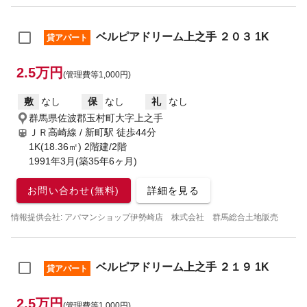
ベルピアドリーム上之手 ２０３ 1K
貸アパート
2.5万円
(管理費等1,000円)
敷
なし
保
なし
礼
なし
群馬県佐波郡玉村町大字上之手
ＪＲ高崎線 / 新町駅
徒歩44分
1K(18.36㎡) 2階建/2階
1991年3月(築35年6ヶ月)
お問い合わせ(無料)
詳細を見る
情報提供会社: アパマンショップ伊勢崎店 株式会社 群馬総合土地販売
ベルピアドリーム上之手 ２１９ 1K
貸アパート
2.5万円
(管理費等1,000円)