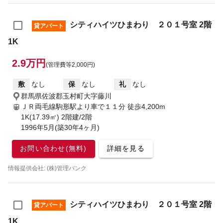
シティハイツひまわり ２０１号室 2階
貸アパート
1K
2.9万円
(管理費等2,000円)
敷
なし
保
なし
礼
なし
群馬県佐波郡玉村町大字藤川
ＪＲ両毛線駒形駅より車で１１分
徒歩4,200m
1K(17.39㎡) 2階建/2階
1996年5月(築30年4ヶ月)
お問い合わせ(無料)
詳細を見る
情報提供会社: (株)管理バンク
シティハイツひまわり ２０１号室 2階
貸アパート
1K