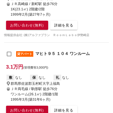
ＪＲ高崎線 / 新町駅
徒歩76分
1K(23.1㎡) 2階建/2階
1999年2月(築27年7ヶ月)
お問い合わせ(無料)
詳細を見る
情報提供会社: (株)アルファプラン ＲｏｏｍＬａｂｏ伊勢崎店
マヒト９５ １０４ ワンルーム
貸アパート
3.1万円
(管理費等3,000円)
敷
なし
保
なし
礼
なし
群馬県佐波郡玉村町大字上福島
ＪＲ両毛線 / 駒形駅
徒歩76分
ワンルーム(26.1㎡) 2階建/1階
1995年3月(築31年6ヶ月)
お問い合わせ(無料)
詳細を見る