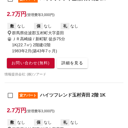
2.7万円
(管理費等3,000円)
敷
なし
保
なし
礼
なし
群馬県佐波郡玉村町大字斎田
ＪＲ高崎線 / 新町駅
徒歩75分
1K(22.7㎡) 2階建/2階
1983年2月(築43年7ヶ月)
お問い合わせ(無料)
詳細を見る
情報提供会社: (株)ソアード
ハイツフレンド玉村斉田 2階 1K
貸アパート
2.7万円
(管理費等3,000円)
敷
なし
保
なし
礼
なし