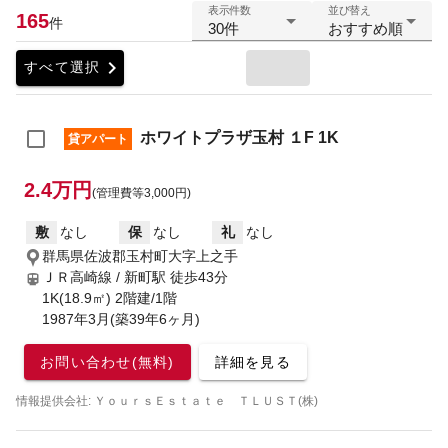
表示件数
並び替え
165
件
30件
おすすめ順
chevron_right
すべて選択
ホワイトプラザ玉村 １F 1K
貸アパート
2.4万円
(管理費等3,000円)
敷
なし
保
なし
礼
なし
群馬県佐波郡玉村町大字上之手
ＪＲ高崎線 / 新町駅
徒歩43分
1K(18.9㎡) 2階建/1階
1987年3月(築39年6ヶ月)
お問い合わせ(無料)
詳細を見る
情報提供会社: ＹｏｕｒｓＥｓｔａｔｅ ＴＬＵＳＴ(株)