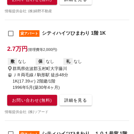
情報提供会社: (株)錦野不動産
シティハイツひまわり 1階 1K
貸アパート
2.7万円
(管理費等2,000円)
敷
なし
保
なし
礼
なし
群馬県佐波郡玉村町大字藤川
ＪＲ両毛線 / 駒形駅
徒歩48分
1K(17.39㎡) 2階建/1階
1996年5月(築30年4ヶ月)
お問い合わせ(無料)
詳細を見る
情報提供会社: (株)ソアード
シティハイツひまわり １０１号室 1階