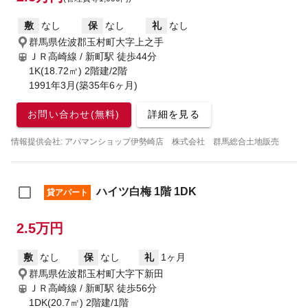
敷
なし
保
なし
礼
なし
群馬県佐波郡玉村町大字上之手
ＪＲ高崎線 / 新町駅
徒歩44分
1K(18.72㎡) 2階建/2階
1991年3月(築35年6ヶ月)
お問い合わせ(無料)
詳細を見る
情報提供会社: アパマンショップ伊勢崎店 株式会社 群馬総合土地販売
ハイツ白梅 1階 1DK
貸アパート
2.5万円
敷
なし
保
なし
礼
1ヶ月
群馬県佐波郡玉村町大字下新田
ＪＲ高崎線 / 新町駅
徒歩56分
1DK(20.7㎡) 2階建/1階