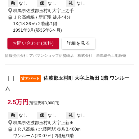
敷
なし
保
なし
礼
なし
群馬県佐波郡玉村町大字上之手
ＪＲ高崎線 / 新町駅
徒歩44分
1K(18.36㎡) 2階建/1階
1991年3月(築35年6ヶ月)
お問い合わせ(無料)
詳細を見る
情報提供会社: アパマンショップ伊勢崎店 株式会社 群馬総合土地販売
佐波郡玉村町 大字上新田 1階 ワンルー
貸アパート
ム
2.5万円
(管理費等3,000円)
敷
なし
保
なし
礼
なし
群馬県佐波郡玉村町大字上新田
ＪＲ八高線 / 北藤岡駅
徒歩3,400m
ワンルーム(20.07㎡) 2階建/1階