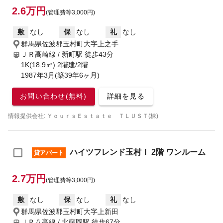
2.6万円
(管理費等3,000円)
敷
なし
保
なし
礼
なし
群馬県佐波郡玉村町大字上之手
ＪＲ高崎線 / 新町駅
徒歩43分
1K(18.9㎡) 2階建/2階
1987年3月(築39年6ヶ月)
お問い合わせ(無料)
詳細を見る
情報提供会社: ＹｏｕｒｓＥｓｔａｔｅ ＴＬＵＳＴ(株)
ハイツフレンド玉村Ⅰ 2階 ワンルーム
貸アパート
2.7万円
(管理費等3,000円)
敷
なし
保
なし
礼
なし
群馬県佐波郡玉村町大字上新田
ＪＲ八高線 / 北藤岡駅
徒歩67分