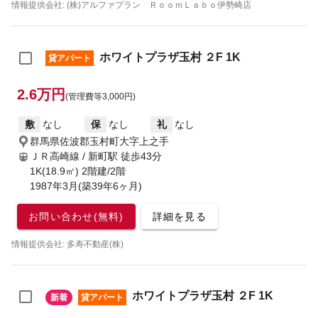
情報提供会社: (株)アルファプラン ＲｏｏｍＬａｂｏ伊勢崎店
ホワイトプラザ玉村 ２F 1K
貸アパート
2.6万円
(管理費等3,000円)
敷
なし
保
なし
礼
なし
群馬県佐波郡玉村町大字上之手
ＪＲ高崎線 / 新町駅
徒歩43分
1K(18.9㎡) 2階建/2階
1987年3月(築39年6ヶ月)
お問い合わせ(無料)
詳細を見る
情報提供会社: 多寿不動産(株)
ホワイトプラザ玉村 ２F 1K
新着
貸アパート