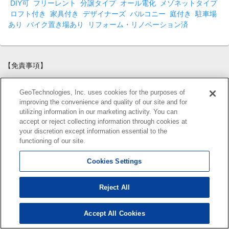
DIY可
フリーレント
分譲タイプ
オール電化
メゾネットタイプ
ロフト付き
家具付き
デザイナーズ
バルコニー
庭付き
駐車場
あり
バイク置き場あり
リフォーム・リノベーション済
【免責事項】
このコーナーに掲載している物件情報は、「アットホーム不動産情
GeoTechnologies, Inc. uses cookies for the purposes of
報ネットワーク」に加盟する不動産会社等（情報提供元）から提供
improving the convenience and quality of our site and for
されています。信頼性の高い情報提供が行えるよう、最大限の努力
utilizing information in our marketing activity. You can
をしておりますが、その内容を保証するものではありません。 利用
accept or reject collecting information through cookies at
者のみなさまと各情報提供元との取引に起因する損害および情報が
your discretion except information essential to the
掲載されたことに起因する損害等については、 ジオテクノロジーズ
functioning of our site.
株式会社、およびアットホームは一切責任を負いません。
各物件情報の内容や画像等はすべて現況を優先させていただきま
Cookies Settings
す。
お取引等（お取引の準備、資金調達等を含みます）の際には、内容
Reject All
や契約条件等について、 各情報提供元より十分な説明を受け、ご自
身でご確認の上、判断してください。
このコーナーへの物件情報のご掲載、その他不動産業務ソリューシ
Accept All Cookies
165
検索結果を見る
件
ョン等についての不動産会社様のお問合せは
こちら
からお願いいた