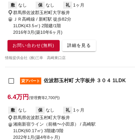
敷
なし
保
なし
礼
1ヶ月
群馬県佐波郡玉村町大字板井
ＪＲ高崎線 / 新町駅
徒歩82分
1LDK(43.5㎡) 2階建/1階
2016年3月(築10年6ヶ月)
お問い合わせ(無料)
詳細を見る
情報提供会社: (株)三幸 高崎東口店
佐波郡玉村町 大字板井 ３０４ 1LDK
貸アパート
6.4万円
(管理費等2,700円)
敷
なし
保
なし
礼
1ヶ月
群馬県佐波郡玉村町大字板井
湘南新宿ライン（前橋〜小田原） / 高崎駅
1LDK(60.17㎡) 3階建/3階
2022年1月(築4年8ヶ月)