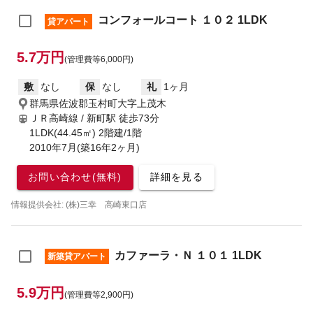
コンフォールコート １０２ 1LDK
貸アパート
5.7万円
(管理費等6,000円)
敷
なし
保
なし
礼
1ヶ月
群馬県佐波郡玉村町大字上茂木
ＪＲ高崎線 / 新町駅
徒歩73分
1LDK(44.45㎡) 2階建/1階
2010年7月(築16年2ヶ月)
お問い合わせ(無料)
詳細を見る
情報提供会社: (株)三幸 高崎東口店
カファーラ・Ｎ １０１ 1LDK
新築貸アパート
5.9万円
(管理費等2,900円)