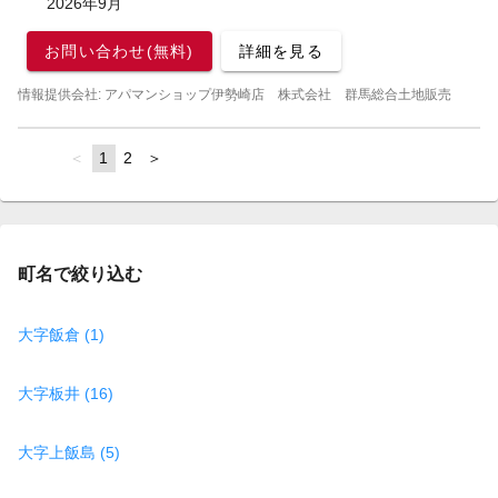
2026年9月
お問い合わせ(無料)
詳細を見る
情報提供会社: アパマンショップ伊勢崎店 株式会社 群馬総合土地販売
page
You're
1
page
2
page
on
page
町名で絞り込む
大字飯倉 (1)
大字板井 (16)
大字上飯島 (5)