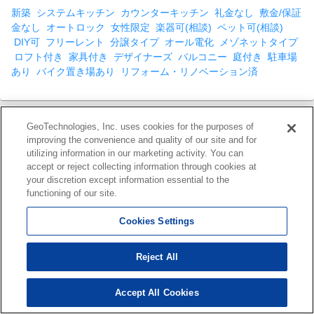
新築
システムキッチン
カウンターキッチン
礼金なし
敷金/保証
金なし
オートロック
女性限定
楽器可(相談)
ペット可(相談)
DIY可
フリーレント
分譲タイプ
オール電化
メゾネットタイプ
ロフト付き
家具付き
デザイナーズ
バルコニー
庭付き
駐車場
あり
バイク置き場あり
リフォーム・リノベーション済
GeoTechnologies, Inc. uses cookies for the purposes of
【免責事項】
improving the convenience and quality of our site and for
このコーナーに掲載している物件情報は、「アットホーム不動産情
utilizing information in our marketing activity. You can
報ネットワーク」に加盟する不動産会社等（情報提供元）から提供
accept or reject collecting information through cookies at
your discretion except information essential to the
されています。信頼性の高い情報提供が行えるよう、最大限の努力
functioning of our site.
をしておりますが、その内容を保証するものではありません。 利用
者のみなさまと各情報提供元との取引に起因する損害および情報が
Cookies Settings
掲載されたことに起因する損害等については、 ジオテクノロジーズ
株式会社、およびアットホームは一切責任を負いません。
各物件情報の内容や画像等はすべて現況を優先させていただきま
Reject All
す。
お取引等（お取引の準備、資金調達等を含みます）の際には、内容
Accept All Cookies
46
検索結果を見る
件
や契約条件等について、 各情報提供元より十分な説明を受け、ご自
身でご確認の上、判断してください。