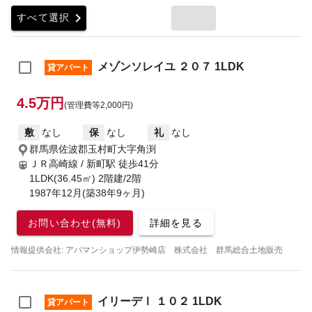
chevron_right
すべて選択
メゾンソレイユ ２０７ 1LDK
貸アパート
4.5万円
(管理費等2,000円)
敷
なし
保
なし
礼
なし
群馬県佐波郡玉村町大字角渕
ＪＲ高崎線 / 新町駅
徒歩41分
1LDK(36.45㎡) 2階建/2階
1987年12月(築38年9ヶ月)
お問い合わせ(無料)
詳細を見る
情報提供会社: アパマンショップ伊勢崎店 株式会社 群馬総合土地販売
イリーデⅠ １０２ 1LDK
貸アパート