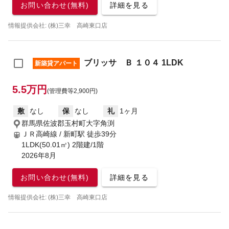
お問い合わせ(無料)
詳細を見る
情報提供会社: (株)三幸 高崎東口店
ブリッサ Ｂ １０４ 1LDK
新築貸アパート
5.5万円
(管理費等2,900円)
敷
なし
保
なし
礼
1ヶ月
群馬県佐波郡玉村町大字角渕
ＪＲ高崎線 / 新町駅
徒歩39分
1LDK(50.01㎡) 2階建/1階
2026年8月
お問い合わせ(無料)
詳細を見る
情報提供会社: (株)三幸 高崎東口店