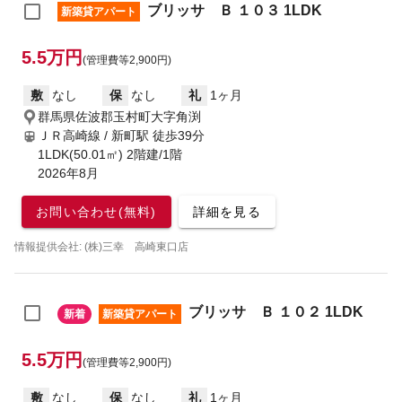
ブリッサ Ｂ １０３ 1LDK
新築貸アパート
5.5万円
(管理費等2,900円)
敷
なし
保
なし
礼
1ヶ月
群馬県佐波郡玉村町大字角渕
ＪＲ高崎線 / 新町駅
徒歩39分
1LDK(50.01㎡) 2階建/1階
2026年8月
お問い合わせ(無料)
詳細を見る
情報提供会社: (株)三幸 高崎東口店
ブリッサ Ｂ １０２ 1LDK
新着
新築貸アパート
5.5万円
(管理費等2,900円)
敷
なし
保
なし
礼
1ヶ月