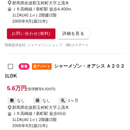
群馬県佐波郡玉村町大字上茂木
ＪＲ高崎線 / 新町駅
徒歩4,400m
1LDK(40.1㎡) 2階建/2階
2005年9月(築21年)
お問い合わせ(無料)
詳細を見る
情報提供会社: シャーメゾンショップ (株)エステート
シャーメゾン・オアシス Ａ２０２
新着
貸アパート
1LDK
5.6万円
(管理費等6,000円)
敷
なし
保
なし
礼
1ヶ月
群馬県佐波郡玉村町大字上茂木
ＪＲ高崎線 / 新町駅
徒歩55分
1LDK(40.1㎡) 2階建/2階
2005年9月(築21年)