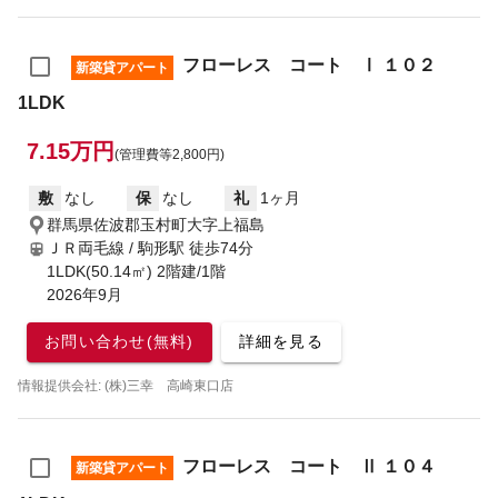
フローレス コート Ⅰ １０２
新築貸アパート
1LDK
7.15万円
(管理費等2,800円)
敷
なし
保
なし
礼
1ヶ月
群馬県佐波郡玉村町大字上福島
ＪＲ両毛線 / 駒形駅
徒歩74分
1LDK(50.14㎡) 2階建/1階
2026年9月
お問い合わせ(無料)
詳細を見る
情報提供会社: (株)三幸 高崎東口店
フローレス コート Ⅱ １０４
新築貸アパート