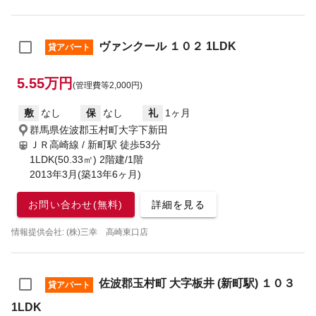
ヴァンクール １０２ 1LDK
貸アパート
5.55万円
(管理費等2,000円)
敷
なし
保
なし
礼
1ヶ月
群馬県佐波郡玉村町大字下新田
ＪＲ高崎線 / 新町駅
徒歩53分
1LDK(50.33㎡) 2階建/1階
2013年3月(築13年6ヶ月)
お問い合わせ(無料)
詳細を見る
情報提供会社: (株)三幸 高崎東口店
佐波郡玉村町 大字板井 (新町駅) １０３
貸アパート
1LDK