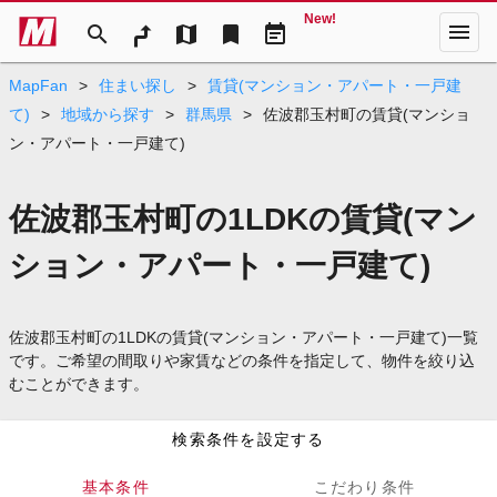
New!
menu
search
map
bookmark
event_note
MapFan
>
住まい探し
>
賃貸(マンション・アパート・一戸建
て)
>
地域から探す
>
群馬県
>
佐波郡玉村町の賃貸(マンショ
ン・アパート・一戸建て)
佐波郡玉村町の1LDKの賃貸(マン
ション・アパート・一戸建て)
佐波郡玉村町の1LDKの賃貸(マンション・アパート・一戸建て)一覧
です。ご希望の間取りや家賃などの条件を指定して、物件を絞り込
むことができます。
検索条件を設定する
基本条件
こだわり条件