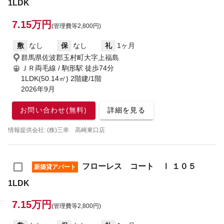
1LDK
7.15万円
(管理費等2,800円)
敷
なし
保
なし
礼
1ヶ月
群馬県佐波郡玉村町大字上福島
ＪＲ両毛線 / 駒形駅
徒歩74分
1LDK(50.14㎡) 2階建/1階
2026年9月
お問い合わせ(無料)
詳細を見る
情報提供会社: (株)三幸 高崎東口店
フローレス コート Ⅰ １０５
新築貸アパート
1LDK
7.15万円
(管理費等2,800円)