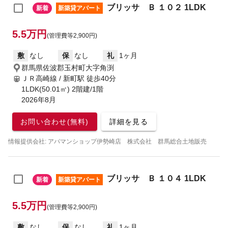
ブリッサ Ｂ １０２ 1LDK
新着
新築貸アパート
5.5万円
(管理費等2,900円)
敷
なし
保
なし
礼
1ヶ月
群馬県佐波郡玉村町大字角渕
ＪＲ高崎線 / 新町駅
徒歩40分
1LDK(50.01㎡) 2階建/1階
2026年8月
お問い合わせ(無料)
詳細を見る
情報提供会社: アパマンショップ伊勢崎店 株式会社 群馬総合土地販売
ブリッサ Ｂ １０４ 1LDK
新着
新築貸アパート
5.5万円
(管理費等2,900円)
敷
なし
保
なし
礼
1ヶ月