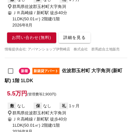
群馬県佐波郡玉村町大字角渕
ＪＲ高崎線 / 新町駅
徒歩40分
1LDK(50.01㎡) 2階建/1階
2026年8月
お問い合わせ(無料)
詳細を見る
情報提供会社: アパマンショップ伊勢崎店 株式会社 群馬総合土地販売
佐波郡玉村町 大字角渕 (新町
新着
新築貸アパート
駅) 1階 1LDK
5.5万円
(管理費等2,900円)
敷
なし
保
なし
礼
1ヶ月
群馬県佐波郡玉村町大字角渕
ＪＲ高崎線 / 新町駅
徒歩40分
1LDK(50.01㎡) 2階建/1階
2026年8月