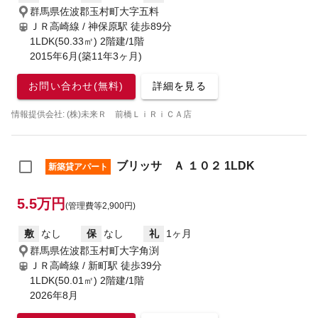
群馬県佐波郡玉村町大字五料
ＪＲ高崎線 / 神保原駅
徒歩89分
1LDK(50.33㎡) 2階建/1階
2015年6月(築11年3ヶ月)
お問い合わせ(無料)
詳細を見る
情報提供会社: (株)未来Ｒ 前橋ＬｉＲｉＣＡ店
ブリッサ Ａ １０２ 1LDK
新築貸アパート
5.5万円
(管理費等2,900円)
敷
なし
保
なし
礼
1ヶ月
群馬県佐波郡玉村町大字角渕
ＪＲ高崎線 / 新町駅
徒歩39分
1LDK(50.01㎡) 2階建/1階
2026年8月