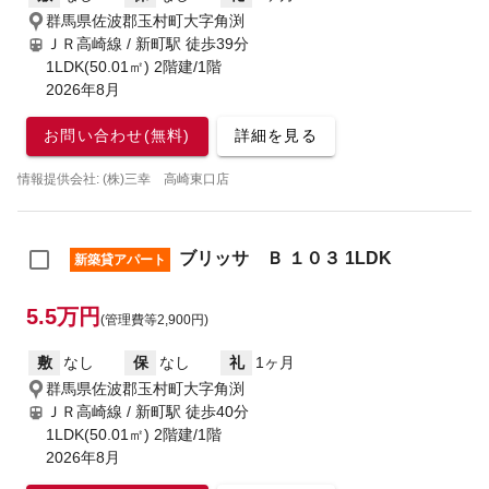
群馬県佐波郡玉村町大字角渕
ＪＲ高崎線 / 新町駅
徒歩39分
1LDK(50.01㎡) 2階建/1階
2026年8月
お問い合わせ(無料)
詳細を見る
情報提供会社: (株)三幸 高崎東口店
ブリッサ Ｂ １０３ 1LDK
新築貸アパート
5.5万円
(管理費等2,900円)
敷
なし
保
なし
礼
1ヶ月
群馬県佐波郡玉村町大字角渕
ＪＲ高崎線 / 新町駅
徒歩40分
1LDK(50.01㎡) 2階建/1階
2026年8月