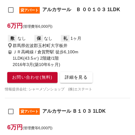
アルカサール Ｂ ００１０３ 1LDK
貸アパート
6万円
(管理費等6,000円)
敷
なし
保
なし
礼
1ヶ月
群馬県佐波郡玉村町大字板井
ＪＲ高崎線 / 倉賀野駅
徒歩6,100m
1LDK(43.5㎡) 2階建/1階
2016年3月(築10年6ヶ月)
お問い合わせ(無料)
詳細を見る
情報提供会社: シャーメゾンショップ (株)エステート
アルカサール Ｂ１０３ 1LDK
貸アパート
6万円
(管理費等6,000円)