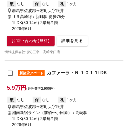
敷
なし
保
なし
礼
1ヶ月
群馬県佐波郡玉村町大字板井
ＪＲ高崎線 / 新町駅
徒歩75分
1LDK(50.14㎡) 2階建/1階
2026年6月
お問い合わせ(無料)
詳細を見る
情報提供会社: (株)三幸 高崎東口店
カファーラ・Ｎ １０１ 1LDK
新築貸アパート
5.9万円
(管理費等2,900円)
敷
なし
保
なし
礼
1ヶ月
群馬県佐波郡玉村町大字板井
湘南新宿ライン（前橋〜小田原） / 高崎駅
1LDK(50.14㎡) 2階建/1階
2026年6月