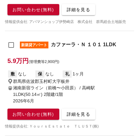
お問い合わせ(無料)
詳細を見る
情報提供会社: アパマンショップ伊勢崎店 株式会社 群馬総合土地販売
カファーラ・Ｎ １０１ 1LDK
新築貸アパート
5.9万円
(管理費等2,900円)
敷
なし
保
なし
礼
1ヶ月
群馬県佐波郡玉村町大字板井
湘南新宿ライン（前橋〜小田原） / 高崎駅
1LDK(50.14㎡) 2階建/1階
2026年6月
お問い合わせ(無料)
詳細を見る
情報提供会社: ＹｏｕｒｓＥｓｔａｔｅ ＴＬＵＳＴ(株)