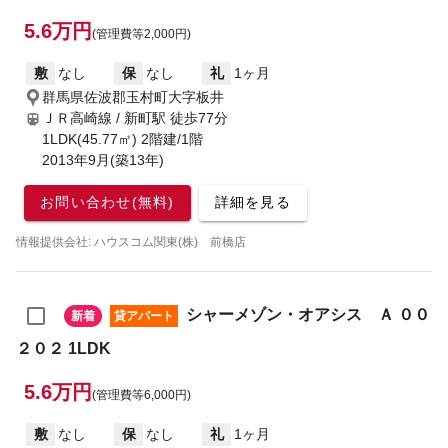
5.6万円
(管理費等2,000円)
敷
なし
保
なし
礼
1ヶ月
群馬県佐波郡玉村町大字板井
ＪＲ高崎線 / 新町駅
徒歩77分
1LDK(45.77㎡) 2階建/1階
2013年9月(築13年)
お問い合わせ(無料)
詳細を見る
情報提供会社: ハウスコム関東(株) 前橋店
シャーメゾン・オアシス Ａ ００
新着
貸アパート
２０２ 1LDK
5.6万円
(管理費等6,000円)
敷
なし
保
なし
礼
1ヶ月