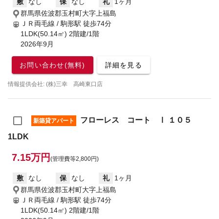
敷
なし
保
なし
礼
1ヶ月
群馬県佐波郡玉村町大字上福島
ＪＲ両毛線 / 駒形駅
徒歩74分
1LDK(50.14㎡) 2階建/1階
2026年9月
お問い合わせ(無料)
詳細を見る
情報提供会社: (株)三幸 高崎東口店
フローレス コート Ⅰ １０５
新築貸アパート
1LDK
7.15万円
(管理費等2,800円)
敷
なし
保
なし
礼
1ヶ月
群馬県佐波郡玉村町大字上福島
ＪＲ両毛線 / 駒形駅
徒歩74分
1LDK(50.14㎡) 2階建/1階