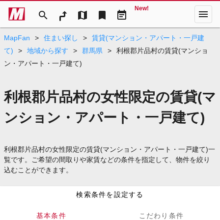
New!
menu
search
map
bookmark
event_note
MapFan
>
住まい探し
>
賃貸(マンション・アパート・一戸建
て)
>
地域から探す
>
群馬県
>
利根郡片品村の賃貸(マンショ
ン・アパート・一戸建て)
利根郡片品村の女性限定の賃貸(マ
ンション・アパート・一戸建て)
利根郡片品村の女性限定の賃貸(マンション・アパート・一戸建て)一
覧です。ご希望の間取りや家賃などの条件を指定して、物件を絞り
込むことができます。
検索条件を設定する
基本条件
こだわり条件