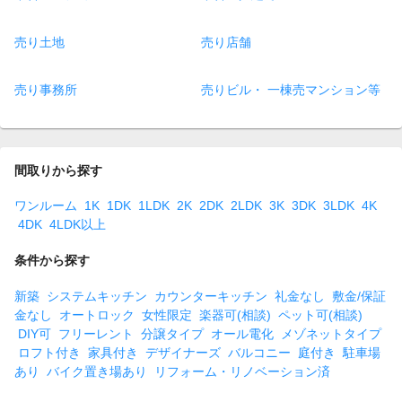
売り土地
売り店舗
売り事務所
売りビル・ 一棟売マンション等
間取りから探す
ワンルーム
1K
1DK
1LDK
2K
2DK
2LDK
3K
3DK
3LDK
4K
4DK
4LDK以上
条件から探す
新築
システムキッチン
カウンターキッチン
礼金なし
敷金/保証
金なし
オートロック
女性限定
楽器可(相談)
ペット可(相談)
DIY可
フリーレント
分譲タイプ
オール電化
メゾネットタイプ
ロフト付き
家具付き
デザイナーズ
バルコニー
庭付き
駐車場
あり
バイク置き場あり
リフォーム・リノベーション済