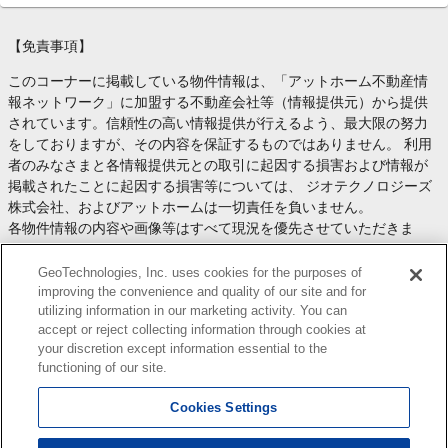
【免責事項】
このコーナーに掲載している物件情報は、「アットホーム不動産情
報ネットワーク」に加盟する不動産会社等（情報提供元）から提供
されています。信頼性の高い情報提供が行えるよう、最大限の努力
をしておりますが、その内容を保証するものではありません。 利用
者のみなさまと各情報提供元との取引に起因する損害および情報が
掲載されたことに起因する損害等については、 ジオテクノロジーズ
株式会社、およびアットホームは一切責任を負いません。
各物件情報の内容や画像等はすべて現況を優先させていただきま
す。
お取引等（お取引の準備、資金調達等を含みます）の際には、内容
GeoTechnologies, Inc. uses cookies for the purposes of
や契約条件等について、 各情報提供元より十分な説明を受け、ご自
improving the convenience and quality of our site and for
utilizing information in our marketing activity. You can
身でご確認の上、判断してください。
accept or reject collecting information through cookies at
このコーナーへの物件情報のご掲載、その他不動産業務ソリューシ
your discretion except information essential to the
ョン等についての不動産会社様のお問合せは
こちら
からお願いいた
functioning of our site.
します。
Cookies Settings