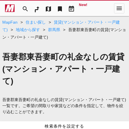
New!
menu
search
map
bookmark
event_note
MapFan
>
住まい探し
>
賃貸(マンション・アパート・一戸建
て)
>
地域から探す
>
群馬県
>
吾妻郡東吾妻町の賃貸(マンショ
ン・アパート・一戸建て)
吾妻郡東吾妻町の礼金なしの賃貸
(マンション・アパート・一戸建
て)
吾妻郡東吾妻町の礼金なしの賃貸(マンション・アパート・一戸建て)
一覧です。ご希望の間取りや家賃などの条件を指定して、物件を絞
り込むことができます。
検索条件を設定する