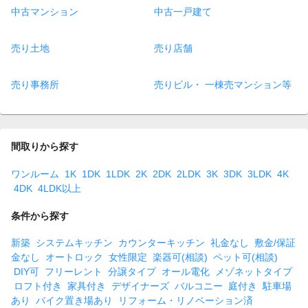
中古マンション
中古一戸建て
売り土地
売り店舗
売り事務所
売りビル・ 一棟売マンション等
間取りから探す
ワンルーム
1K
1DK
1LDK
2K
2DK
2LDK
3K
3DK
3LDK
4K
4DK
4LDK以上
条件から探す
新築
システムキッチン
カウンターキッチン
礼金なし
敷金/保証
金なし
オートロック
女性限定
楽器可(相談)
ペット可(相談)
DIY可
フリーレント
分譲タイプ
オール電化
メゾネットタイプ
ロフト付き
家具付き
デザイナーズ
バルコニー
庭付き
駐車場
あり
バイク置き場あり
リフォーム・リノベーション済