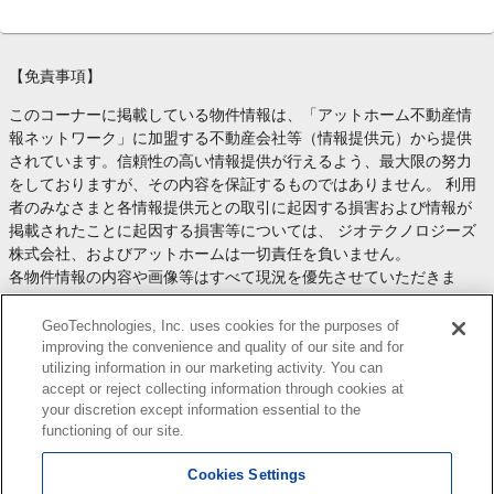
【免責事項】
このコーナーに掲載している物件情報は、「アットホーム不動産情
報ネットワーク」に加盟する不動産会社等（情報提供元）から提供
されています。信頼性の高い情報提供が行えるよう、最大限の努力
をしておりますが、その内容を保証するものではありません。 利用
者のみなさまと各情報提供元との取引に起因する損害および情報が
掲載されたことに起因する損害等については、 ジオテクノロジーズ
株式会社、およびアットホームは一切責任を負いません。
各物件情報の内容や画像等はすべて現況を優先させていただきま
す。
お取引等（お取引の準備、資金調達等を含みます）の際には、内容
GeoTechnologies, Inc. uses cookies for the purposes of
や契約条件等について、 各情報提供元より十分な説明を受け、ご自
improving the convenience and quality of our site and for
utilizing information in our marketing activity. You can
身でご確認の上、判断してください。
accept or reject collecting information through cookies at
このコーナーへの物件情報のご掲載、その他不動産業務ソリューシ
your discretion except information essential to the
ョン等についての不動産会社様のお問合せは
こちら
からお願いいた
functioning of our site.
します。
Cookies Settings