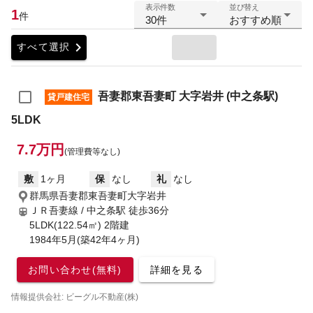
表示件数
並び替え
1
件
30件
おすすめ順
chevron_right
すべて選択
吾妻郡東吾妻町 大字岩井 (中之条駅)
貸戸建住宅
5LDK
7.7万円
(管理費等なし)
敷
1ヶ月
保
なし
礼
なし
群馬県吾妻郡東吾妻町大字岩井
ＪＲ吾妻線 / 中之条駅
徒歩36分
5LDK(122.54㎡) 2階建
1984年5月(築42年4ヶ月)
お問い合わせ(無料)
詳細を見る
情報提供会社: ビーグル不動産(株)