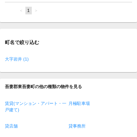
page
You're
1
page
on
page
町名で絞り込む
大字岩井 (1)
吾妻郡東吾妻町の他の種類の物件を見る
賃貸(マンション・アパート・一
月極駐車場
戸建て)
貸店舗
貸事務所