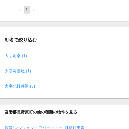
page
You're
1
page
on
page
町名で絞り込む
大字応桑 (1)
大字与喜屋 (1)
大字北軽井沢 (3)
吾妻郡長野原町の他の種類の物件を見る
賃貸(マンション・アパート・一
月極駐車場