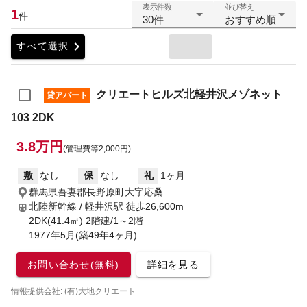
表示件数
並び替え
1
件
30件
おすすめ順
chevron_right
すべて選択
クリエートヒルズ北軽井沢メゾネット
貸アパート
103 2DK
3.8万円
(管理費等2,000円)
敷
なし
保
なし
礼
1ヶ月
群馬県吾妻郡長野原町大字応桑
北陸新幹線 / 軽井沢駅
徒歩26,600m
2DK(41.4㎡) 2階建/1～2階
1977年5月(築49年4ヶ月)
お問い合わせ(無料)
詳細を見る
情報提供会社: (有)大地クリエート