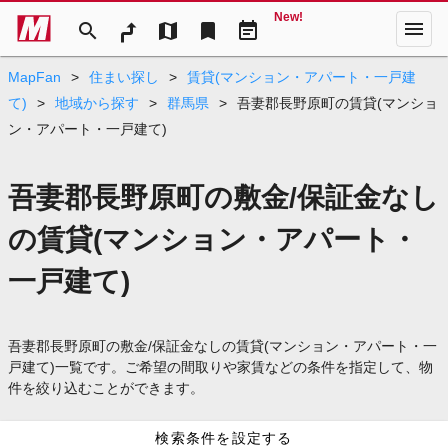
New!
menu
search
map
bookmark
event_note
MapFan
>
住まい探し
>
賃貸(マンション・アパート・一戸建
て)
>
地域から探す
>
群馬県
>
吾妻郡長野原町の賃貸(マンショ
ン・アパート・一戸建て)
吾妻郡長野原町の敷金/保証金なし
の賃貸(マンション・アパート・
一戸建て)
吾妻郡長野原町の敷金/保証金なしの賃貸(マンション・アパート・一
戸建て)一覧です。ご希望の間取りや家賃などの条件を指定して、物
件を絞り込むことができます。
検索条件を設定する