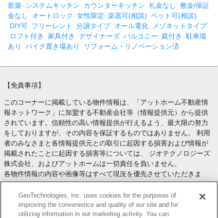
新築
システムキッチン
カウンターキッチン
礼金なし
敷金/保証
金なし
オートロック
女性限定
楽器可(相談)
ペット可(相談)
DIY可
フリーレント
分譲タイプ
オール電化
メゾネットタイプ
ロフト付き
家具付き
デザイナーズ
バルコニー
庭付き
駐車場
あり
バイク置き場あり
リフォーム・リノベーション済
【免責事項】
このコーナーに掲載している物件情報は、「アットホーム不動産情
報ネットワーク」に加盟する不動産会社等（情報提供元）から提供
されています。信頼性の高い情報提供が行えるよう、最大限の努力
をしておりますが、その内容を保証するものではありません。 利用
者のみなさまと各情報提供元との取引に起因する損害および情報が
掲載されたことに起因する損害等については、 ジオテクノロジーズ
株式会社、およびアットホームは一切責任を負いません。
各物件情報の内容や画像等はすべて現況を優先させていただきま
す。
お取引等（お取引の準備、資金調達等を含みます）の際には、内容
GeoTechnologies, Inc. uses cookies for the purposes of
や契約条件等について、 各情報提供元より十分な説明を受け、ご自
improving the convenience and quality of our site and for
utilizing information in our marketing activity. You can
身でご確認の上、判断してください。