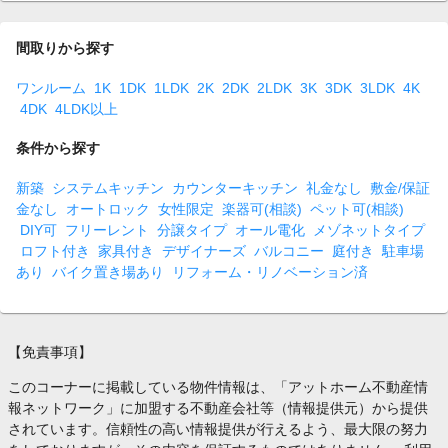
間取りから探す
ワンルーム
1K
1DK
1LDK
2K
2DK
2LDK
3K
3DK
3LDK
4K
4DK
4LDK以上
条件から探す
新築
システムキッチン
カウンターキッチン
礼金なし
敷金/保証
金なし
オートロック
女性限定
楽器可(相談)
ペット可(相談)
DIY可
フリーレント
分譲タイプ
オール電化
メゾネットタイプ
ロフト付き
家具付き
デザイナーズ
バルコニー
庭付き
駐車場
あり
バイク置き場あり
リフォーム・リノベーション済
【免責事項】
このコーナーに掲載している物件情報は、「アットホーム不動産情
報ネットワーク」に加盟する不動産会社等（情報提供元）から提供
されています。信頼性の高い情報提供が行えるよう、最大限の努力