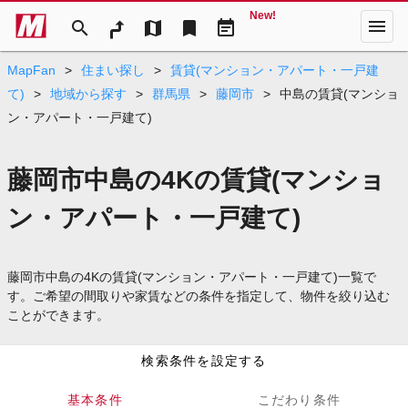
New!
menu
search
map
bookmark
event_note
MapFan
>
住まい探し
>
賃貸(マンション・アパート・一戸建
て)
>
地域から探す
>
群馬県
>
藤岡市
>
中島の賃貸(マンショ
ン・アパート・一戸建て)
藤岡市中島の4Kの賃貸(マンショ
ン・アパート・一戸建て)
藤岡市中島の4Kの賃貸(マンション・アパート・一戸建て)一覧で
す。ご希望の間取りや家賃などの条件を指定して、物件を絞り込む
ことができます。
検索条件を設定する
基本条件
こだわり条件