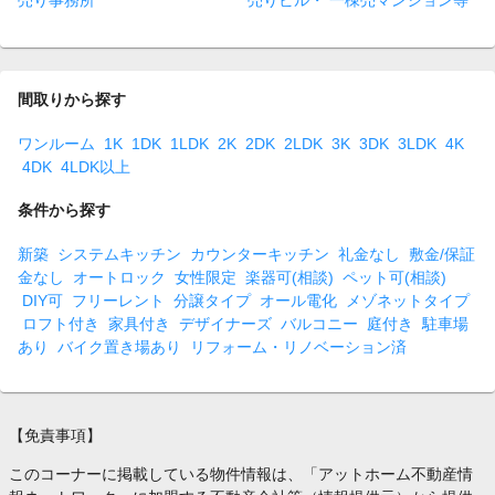
売り事務所
売りビル・ 一棟売マンション等
間取りから探す
ワンルーム
1K
1DK
1LDK
2K
2DK
2LDK
3K
3DK
3LDK
4K
4DK
4LDK以上
条件から探す
新築
システムキッチン
カウンターキッチン
礼金なし
敷金/保証
金なし
オートロック
女性限定
楽器可(相談)
ペット可(相談)
DIY可
フリーレント
分譲タイプ
オール電化
メゾネットタイプ
ロフト付き
家具付き
デザイナーズ
バルコニー
庭付き
駐車場
あり
バイク置き場あり
リフォーム・リノベーション済
【免責事項】
このコーナーに掲載している物件情報は、「アットホーム不動産情