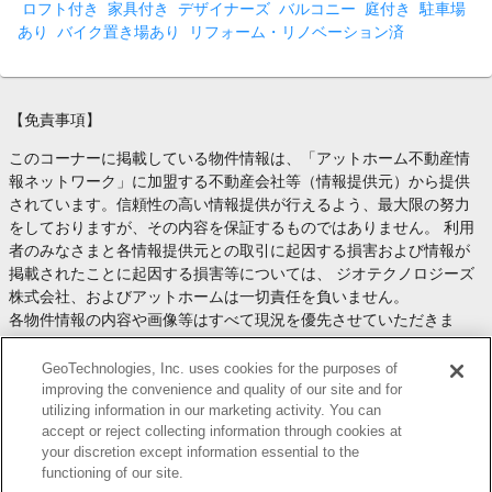
ロフト付き
家具付き
デザイナーズ
バルコニー
庭付き
駐車場
あり
バイク置き場あり
リフォーム・リノベーション済
【免責事項】
このコーナーに掲載している物件情報は、「アットホーム不動産情
報ネットワーク」に加盟する不動産会社等（情報提供元）から提供
されています。信頼性の高い情報提供が行えるよう、最大限の努力
をしておりますが、その内容を保証するものではありません。 利用
者のみなさまと各情報提供元との取引に起因する損害および情報が
掲載されたことに起因する損害等については、 ジオテクノロジーズ
株式会社、およびアットホームは一切責任を負いません。
各物件情報の内容や画像等はすべて現況を優先させていただきま
す。
お取引等（お取引の準備、資金調達等を含みます）の際には、内容
GeoTechnologies, Inc. uses cookies for the purposes of
や契約条件等について、 各情報提供元より十分な説明を受け、ご自
improving the convenience and quality of our site and for
utilizing information in our marketing activity. You can
身でご確認の上、判断してください。
accept or reject collecting information through cookies at
このコーナーへの物件情報のご掲載、その他不動産業務ソリューシ
your discretion except information essential to the
ョン等についての不動産会社様のお問合せは
こちら
からお願いいた
functioning of our site.
します。