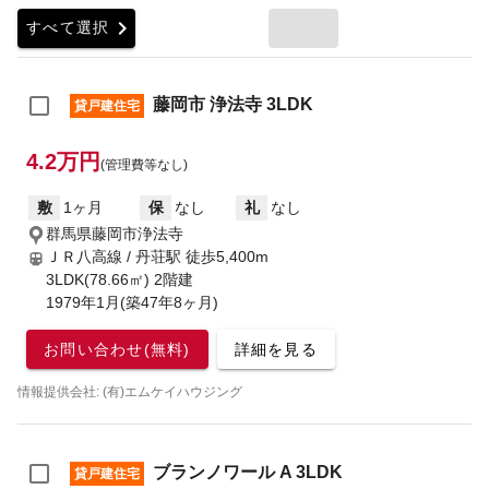
chevron_right
すべて選択
藤岡市 浄法寺 3LDK
貸戸建住宅
4.2万円
(管理費等なし)
敷
1ヶ月
保
なし
礼
なし
群馬県藤岡市浄法寺
ＪＲ八高線 / 丹荘駅
徒歩5,400m
3LDK(78.66㎡) 2階建
1979年1月(築47年8ヶ月)
お問い合わせ(無料)
詳細を見る
情報提供会社: (有)エムケイハウジング
ブランノワール A 3LDK
貸戸建住宅