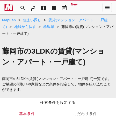
New!
menu
search
map
bookmark
event_note
MapFan
>
住まい探し
>
賃貸(マンション・アパート・一戸建
て)
>
地域から探す
>
群馬県
>
藤岡市の賃貸(マンション・アパ
ート・一戸建て)
藤岡市の3LDKの賃貸(マンショ
ン・アパート・一戸建て)
藤岡市の3LDKの賃貸(マンション・アパート・一戸建て)一覧です。
ご希望の間取りや家賃などの条件を指定して、物件を絞り込むこと
ができます。
検索条件を設定する
基本条件
こだわり条件