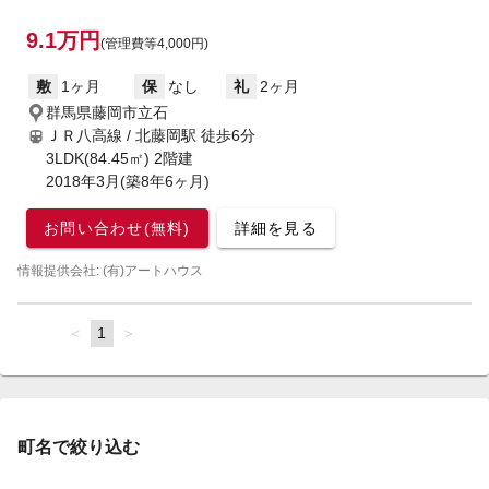
9.1万円
(管理費等4,000円)
敷
1ヶ月
保
なし
礼
2ヶ月
群馬県藤岡市立石
ＪＲ八高線 / 北藤岡駅
徒歩6分
3LDK(84.45㎡) 2階建
2018年3月(築8年6ヶ月)
お問い合わせ(無料)
詳細を見る
情報提供会社: (有)アートハウス
page
You're
1
page
on
page
町名で絞り込む