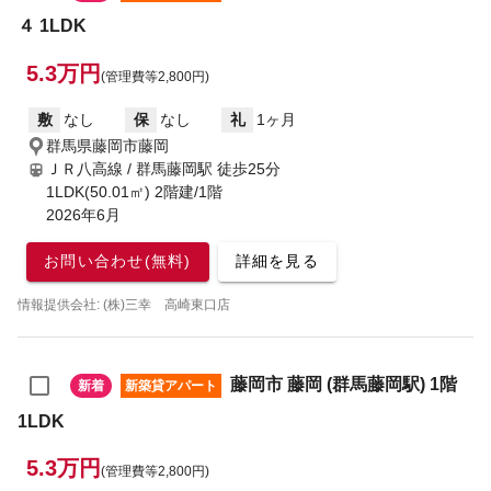
４ 1LDK
5.3万円
(管理費等2,800円)
敷
なし
保
なし
礼
1ヶ月
群馬県藤岡市藤岡
ＪＲ八高線 / 群馬藤岡駅
徒歩25分
1LDK(50.01㎡) 2階建/1階
2026年6月
お問い合わせ(無料)
詳細を見る
情報提供会社: (株)三幸 高崎東口店
藤岡市 藤岡 (群馬藤岡駅) 1階
新着
新築貸アパート
1LDK
5.3万円
(管理費等2,800円)