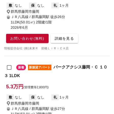
敷
なし
保
なし
礼
1ヶ月
群馬県藤岡市藤岡
ＪＲ八高線 / 群馬藤岡駅
徒歩26分
1LDK(50.01㎡) 2階建/1階
2026年6月
お問い合わせ(無料)
詳細を見る
情報提供会社: (株)未来Ｒ 前橋ＬｉＲｉＣＡ店
パークアクシス藤岡・Ｃ １０
新着
新築貸アパート
３ 1LDK
5.3万円
(管理費等2,800円)
敷
なし
保
なし
礼
1ヶ月
群馬県藤岡市藤岡
ＪＲ八高線 / 群馬藤岡駅
徒歩27分