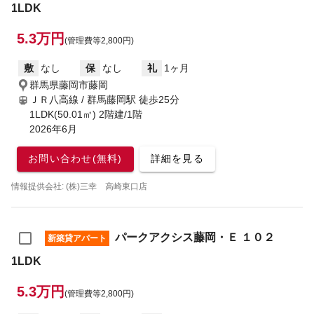
1LDK
5.3万円
(管理費等2,800円)
敷
なし
保
なし
礼
1ヶ月
群馬県藤岡市藤岡
ＪＲ八高線 / 群馬藤岡駅
徒歩25分
1LDK(50.01㎡) 2階建/1階
2026年6月
お問い合わせ(無料)
詳細を見る
情報提供会社: (株)三幸 高崎東口店
パークアクシス藤岡・Ｅ １０２
新築貸アパート
1LDK
5.3万円
(管理費等2,800円)