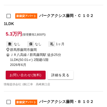
パークアクシス藤岡・Ｃ １０２
新築貸アパート
1LDK
5.3万円
(管理費等2,800円)
敷
なし
保
なし
礼
1ヶ月
群馬県藤岡市藤岡
ＪＲ八高線 / 群馬藤岡駅
徒歩25分
1LDK(50.01㎡) 2階建/1階
2026年6月
お問い合わせ(無料)
詳細を見る
情報提供会社: (株)三幸 高崎東口店
パークアクシス藤岡・Ｂ １０２
新築貸アパート