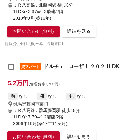
ＪＲ八高線 / 北藤岡駅
徒歩6分
1LDK(42.37㎡) 2階建/2階
2010年9月(築16年)
お問い合わせ(無料)
詳細を見る
情報提供会社: (株)三幸 高崎東口店
ドルチェ ローザⅠ ２０２ 1LDK
貸アパート
5.2万円
(管理費等1,700円)
敷
なし
保
なし
礼
なし
群馬県藤岡市藤岡
ＪＲ八高線 / 群馬藤岡駅
徒歩15分
1LDK(47.79㎡) 2階建/2階
2006年10月(築19年11ヶ月)
お問い合わせ(無料)
詳細を見る