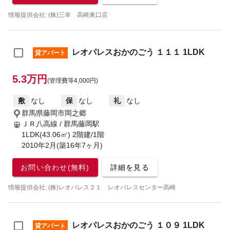
情報提供会社: (株)三幸 高崎東口店
レオパレスおかのごう １１１ 1LDK
貸アパート
5.3万円
(管理費等4,000円)
敷
なし
保
なし
礼
なし
群馬県藤岡市岡之郷
ＪＲ八高線 / 群馬藤岡駅
1LDK(43.06㎡) 2階建/1階
2010年2月(築16年7ヶ月)
お問い合わせ(無料)
詳細を見る
情報提供会社: (株)レオパレス２１ レオパレスセンター高崎
レオパレスおかのごう １０９ 1LDK
貸アパート