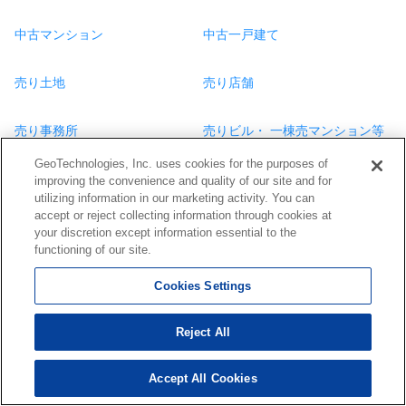
中古マンション
中古一戸建て
売り土地
売り店舗
売り事務所
売りビル・ 一棟売マンション等
GeoTechnologies, Inc. uses cookies for the purposes of
improving the convenience and quality of our site and for
utilizing information in our marketing activity. You can
間取りから探す
accept or reject collecting information through cookies at
your discretion except information essential to the
ワンルーム
1K
1DK
1LDK
2K
2DK
2LDK
3K
3DK
3LDK
4K
functioning of our site.
4DK
4LDK以上
Cookies Settings
条件から探す
Reject All
新築
システムキッチン
カウンターキッチン
礼金なし
敷金/保証
金なし
オートロック
女性限定
楽器可(相談)
ペット可(相談)
DIY可
フリーレント
分譲タイプ
オール電化
メゾネットタイプ
Accept All Cookies
41
検索結果を見る
件
ロフト付き
家具付き
デザイナーズ
バルコニー
庭付き
駐車場