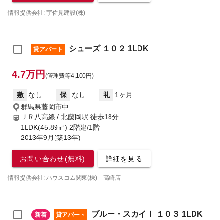
情報提供会社: 宇佐見建設(株)
シューズ １０２ 1LDK
貸アパート
4.7万円
(管理費等4,100円)
敷
なし
保
なし
礼
1ヶ月
群馬県藤岡市中
ＪＲ八高線 / 北藤岡駅
徒歩18分
1LDK(45.89㎡) 2階建/1階
2013年9月(築13年)
お問い合わせ(無料)
詳細を見る
情報提供会社: ハウスコム関東(株) 高崎店
ブルー・スカイⅠ １０３ 1LDK
新着
貸アパート