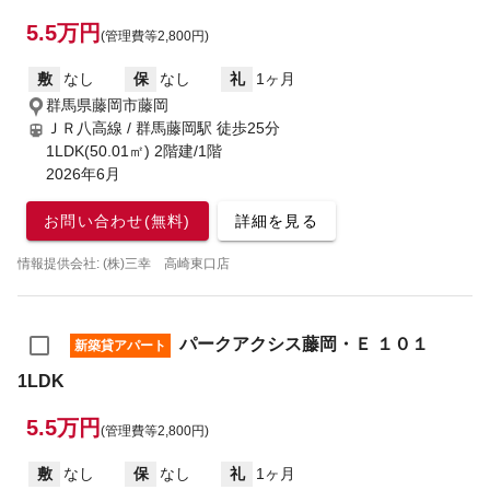
5.5万円
(管理費等2,800円)
敷
なし
保
なし
礼
1ヶ月
群馬県藤岡市藤岡
ＪＲ八高線 / 群馬藤岡駅
徒歩25分
1LDK(50.01㎡) 2階建/1階
2026年6月
お問い合わせ(無料)
詳細を見る
情報提供会社: (株)三幸 高崎東口店
パークアクシス藤岡・Ｅ １０１
新築貸アパート
1LDK
5.5万円
(管理費等2,800円)
敷
なし
保
なし
礼
1ヶ月