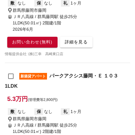
敷
なし
保
なし
礼
1ヶ月
群馬県藤岡市藤岡
ＪＲ八高線 / 群馬藤岡駅
徒歩25分
1LDK(50.01㎡) 2階建/1階
2026年6月
お問い合わせ(無料)
詳細を見る
情報提供会社: (株)三幸 高崎東口店
パークアクシス藤岡・Ｅ １０３
新築貸アパート
1LDK
5.3万円
(管理費等2,800円)
敷
なし
保
なし
礼
1ヶ月
群馬県藤岡市藤岡
ＪＲ八高線 / 群馬藤岡駅
徒歩25分
1LDK(50.01㎡) 2階建/1階