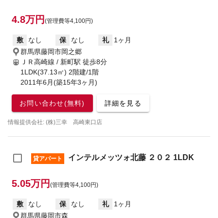
4.8万円
(管理費等4,100円)
敷
なし
保
なし
礼
1ヶ月
群馬県藤岡市岡之郷
ＪＲ高崎線 / 新町駅
徒歩8分
1LDK(37.13㎡) 2階建/1階
2011年6月(築15年3ヶ月)
お問い合わせ(無料)
詳細を見る
情報提供会社: (株)三幸 高崎東口店
インテルメッツォ北藤 ２０２ 1LDK
貸アパート
5.05万円
(管理費等4,100円)
敷
なし
保
なし
礼
1ヶ月
群馬県藤岡市森