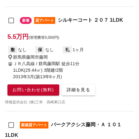
シルキーコート ２０７ 1LDK
新着
貸アパート
5.5万円
(管理費等5,000円)
敷
なし
保
なし
礼
1ヶ月
群馬県藤岡市藤岡
ＪＲ八高線 / 群馬藤岡駅
徒歩11分
1LDK(29.44㎡) 3階建/2階
2013年3月(築13年6ヶ月)
お問い合わせ(無料)
詳細を見る
情報提供会社: (株)三幸 高崎東口店
パークアクシス藤岡・Ａ １０１
新築貸アパート
1LDK