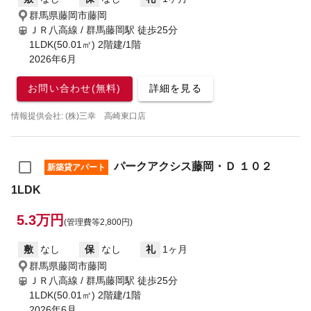
群馬県藤岡市藤岡
ＪＲ八高線 / 群馬藤岡駅
徒歩25分
1LDK(50.01㎡) 2階建/1階
2026年6月
お問い合わせ(無料)
詳細を見る
情報提供会社: (株)三幸 高崎東口店
パークアクシス藤岡・Ｄ １０２
新築貸アパート
1LDK
5.3万円
(管理費等2,800円)
敷
なし
保
なし
礼
1ヶ月
群馬県藤岡市藤岡
ＪＲ八高線 / 群馬藤岡駅
徒歩25分
1LDK(50.01㎡) 2階建/1階
2026年6月