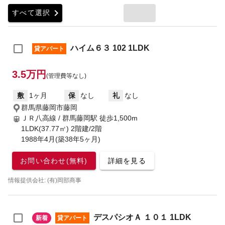
chevron_right
すべて選択
ハイム６３ 102 1LDK
貸アパート
3.5万円
(管理費等なし)
敷
1ヶ月
保
なし
礼
なし
群馬県藤岡市藤岡
ＪＲ八高線 / 群馬藤岡駅
徒歩1,500m
1LDK(37.77㎡) 2階建/2階
1988年4月(築38年5ヶ月)
お問い合わせ(無料)
詳細を見る
情報提供会社: (有)岡部商事
デスパシオＡ １０１ 1LDK
新着
貸アパート