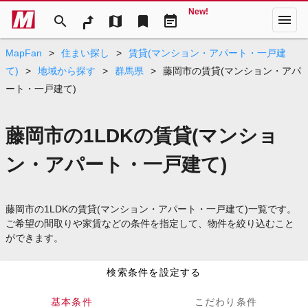
New!
menu
search
map
bookmark
event_note
MapFan
>
住まい探し
>
賃貸(マンション・アパート・一戸建
て)
>
地域から探す
>
群馬県
>
藤岡市の賃貸(マンション・アパ
ート・一戸建て)
藤岡市の1LDKの賃貸(マンショ
ン・アパート・一戸建て)
藤岡市の1LDKの賃貸(マンション・アパート・一戸建て)一覧です。
ご希望の間取りや家賃などの条件を指定して、物件を絞り込むこと
ができます。
検索条件を設定する
基本条件
こだわり条件