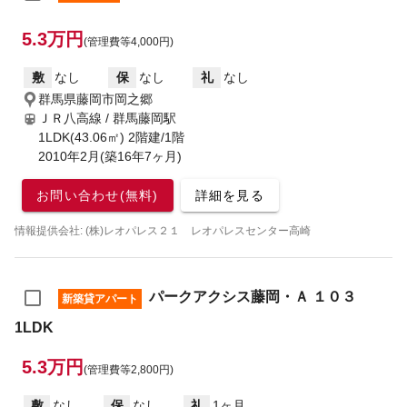
5.3万円
(管理費等4,000円)
敷
なし
保
なし
礼
なし
群馬県藤岡市岡之郷
ＪＲ八高線 / 群馬藤岡駅
1LDK(43.06㎡) 2階建/1階
2010年2月(築16年7ヶ月)
お問い合わせ(無料)
詳細を見る
情報提供会社: (株)レオパレス２１ レオパレスセンター高崎
パークアクシス藤岡・Ａ １０３
新築貸アパート
1LDK
5.3万円
(管理費等2,800円)
敷
なし
保
なし
礼
1ヶ月