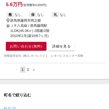
5.6万円
(管理費等4,000円)
敷
なし
保
なし
礼
なし
群馬県藤岡市岡之郷
ＪＲ八高線 / 群馬藤岡駅
1LDK(46.06㎡) 2階建/2階
2010年2月(築16年7ヶ月)
お問い合わせ(無料)
詳細を見る
情報提供会社: (株)レオパレス２１ レオパレスセンター高崎
page
You're
1
page
2
page
on
page
町名で絞り込む
鮎川 (3)