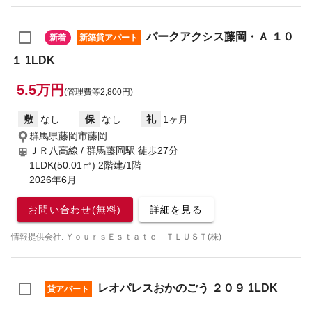
パークアクシス藤岡・Ａ １０
新着
新築貸アパート
１ 1LDK
5.5万円
(管理費等2,800円)
敷
なし
保
なし
礼
1ヶ月
群馬県藤岡市藤岡
ＪＲ八高線 / 群馬藤岡駅
徒歩27分
1LDK(50.01㎡) 2階建/1階
2026年6月
お問い合わせ(無料)
詳細を見る
情報提供会社: ＹｏｕｒｓＥｓｔａｔｅ ＴＬＵＳＴ(株)
レオパレスおかのごう ２０９ 1LDK
貸アパート