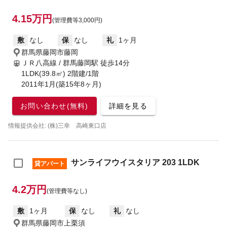
4.15万円
(管理費等3,000円)
敷
なし
保
なし
礼
1ヶ月
群馬県藤岡市藤岡
ＪＲ八高線 / 群馬藤岡駅
徒歩14分
1LDK(39.8㎡) 2階建/1階
2011年1月(築15年8ヶ月)
お問い合わせ(無料)
詳細を見る
情報提供会社: (株)三幸 高崎東口店
サンライフウイスタリア 203 1LDK
貸アパート
4.2万円
(管理費等なし)
敷
1ヶ月
保
なし
礼
なし
群馬県藤岡市上栗須