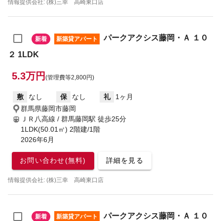
情報提供会社: (株)三幸 高崎東口店
パークアクシス藤岡・Ａ １０
新着
新築貸アパート
２ 1LDK
5.3万円
(管理費等2,800円)
敷
なし
保
なし
礼
1ヶ月
群馬県藤岡市藤岡
ＪＲ八高線 / 群馬藤岡駅
徒歩25分
1LDK(50.01㎡) 2階建/1階
2026年6月
お問い合わせ(無料)
詳細を見る
情報提供会社: (株)三幸 高崎東口店
パークアクシス藤岡・Ａ １０
新着
新築貸アパート