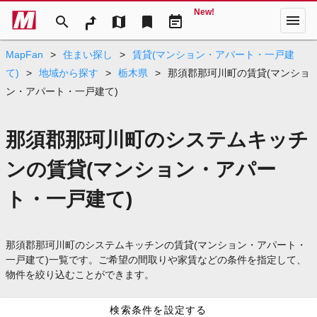
New!
menu
search
map
bookmark
event_note
MapFan
>
住まい探し
>
賃貸(マンション・アパート・一戸建
て)
>
地域から探す
>
栃木県
>
那須郡那珂川町の賃貸(マンショ
ン・アパート・一戸建て)
那須郡那珂川町のシステムキッチ
ンの賃貸(マンション・アパー
ト・一戸建て)
那須郡那珂川町のシステムキッチンの賃貸(マンション・アパート・
一戸建て)一覧です。ご希望の間取りや家賃などの条件を指定して、
物件を絞り込むことができます。
検索条件を設定する