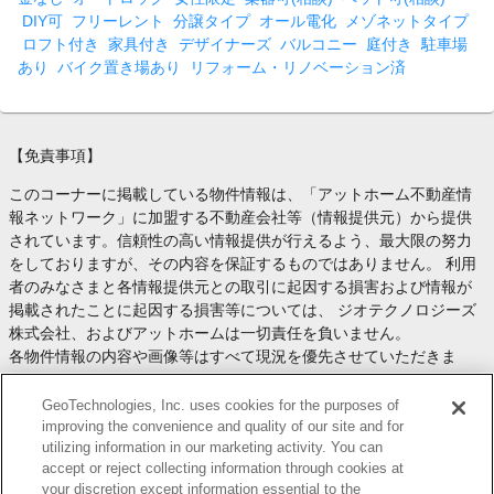
DIY可
フリーレント
分譲タイプ
オール電化
メゾネットタイプ
ロフト付き
家具付き
デザイナーズ
バルコニー
庭付き
駐車場
あり
バイク置き場あり
リフォーム・リノベーション済
【免責事項】
このコーナーに掲載している物件情報は、「アットホーム不動産情
報ネットワーク」に加盟する不動産会社等（情報提供元）から提供
されています。信頼性の高い情報提供が行えるよう、最大限の努力
をしておりますが、その内容を保証するものではありません。 利用
者のみなさまと各情報提供元との取引に起因する損害および情報が
掲載されたことに起因する損害等については、 ジオテクノロジーズ
株式会社、およびアットホームは一切責任を負いません。
各物件情報の内容や画像等はすべて現況を優先させていただきま
す。
お取引等（お取引の準備、資金調達等を含みます）の際には、内容
GeoTechnologies, Inc. uses cookies for the purposes of
や契約条件等について、 各情報提供元より十分な説明を受け、ご自
improving the convenience and quality of our site and for
utilizing information in our marketing activity. You can
身でご確認の上、判断してください。
accept or reject collecting information through cookies at
このコーナーへの物件情報のご掲載、その他不動産業務ソリューシ
your discretion except information essential to the