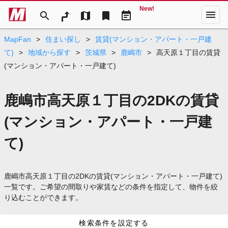
New!
menu
search
map
bookmark
event_note
MapFan
>
住まい探し
>
賃貸(マンション・アパート・一戸建
て)
>
地域から探す
>
茨城県
>
鹿嶋市
>
高天原１丁目の賃貸
(マンション・アパート・一戸建て)
鹿嶋市高天原１丁目の2DKの賃貸
(マンション・アパート・一戸建
て)
鹿嶋市高天原１丁目の2DKの賃貸(マンション・アパート・一戸建て)
一覧です。ご希望の間取りや家賃などの条件を指定して、物件を絞
り込むことができます。
検索条件を設定する