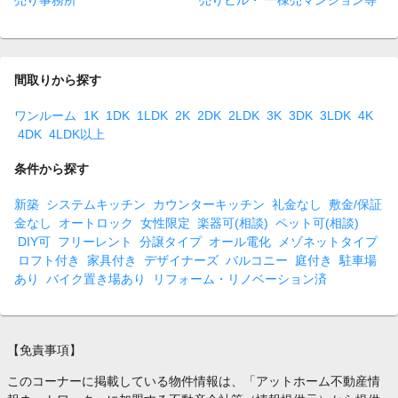
売り事務所
売りビル・ 一棟売マンション等
間取りから探す
ワンルーム
1K
1DK
1LDK
2K
2DK
2LDK
3K
3DK
3LDK
4K
4DK
4LDK以上
条件から探す
新築
システムキッチン
カウンターキッチン
礼金なし
敷金/保証
金なし
オートロック
女性限定
楽器可(相談)
ペット可(相談)
DIY可
フリーレント
分譲タイプ
オール電化
メゾネットタイプ
ロフト付き
家具付き
デザイナーズ
バルコニー
庭付き
駐車場
あり
バイク置き場あり
リフォーム・リノベーション済
【免責事項】
このコーナーに掲載している物件情報は、「アットホーム不動産情