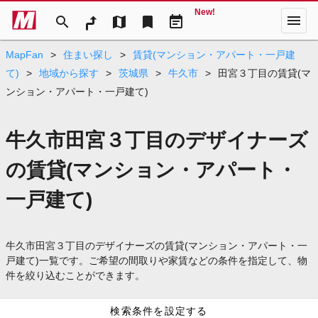
New!
menu
search
map
bookmark
event_note
MapFan
>
住まい探し
>
賃貸(マンション・アパート・一戸建
て)
>
地域から探す
>
茨城県
>
牛久市
>
田宮３丁目の賃貸(マ
ンション・アパート・一戸建て)
牛久市田宮３丁目のデザイナーズ
の賃貸(マンション・アパート・
一戸建て)
牛久市田宮３丁目のデザイナーズの賃貸(マンション・アパート・一
戸建て)一覧です。ご希望の間取りや家賃などの条件を指定して、物
件を絞り込むことができます。
検索条件を設定する