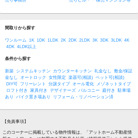
売り事務所
売りビル・ 一棟売マンション等
間取りから探す
ワンルーム
1K
1DK
1LDK
2K
2DK
2LDK
3K
3DK
3LDK
4K
4DK
4LDK以上
条件から探す
新築
システムキッチン
カウンターキッチン
礼金なし
敷金/保証
金なし
オートロック
女性限定
楽器可(相談)
ペット可(相談)
DIY可
フリーレント
分譲タイプ
オール電化
メゾネットタイプ
ロフト付き
家具付き
デザイナーズ
バルコニー
庭付き
駐車場
あり
バイク置き場あり
リフォーム・リノベーション済
【免責事項】
このコーナーに掲載している物件情報は、「アットホーム不動産情