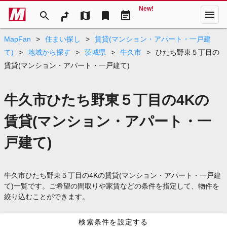
New!
menu
search
map
bookmark
event_note
MapFan
>
住まい探し
>
賃貸(マンション・アパート・一戸建
て)
>
地域から探す
>
茨城県
>
牛久市
>
ひたち野東５丁目の
賃貸(マンション・アパート・一戸建て)
牛久市ひたち野東５丁目の4Kの
賃貸(マンション・アパート・一
戸建て)
牛久市ひたち野東５丁目の4Kの賃貸(マンション・アパート・一戸建
て)一覧です。ご希望の間取りや家賃などの条件を指定して、物件を
絞り込むことができます。
検索条件を設定する