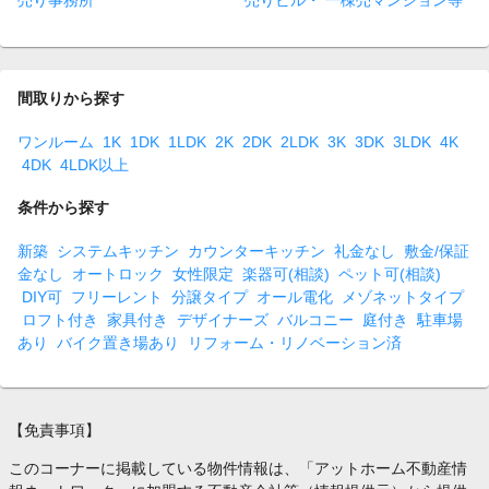
売り事務所
売りビル・ 一棟売マンション等
間取りから探す
ワンルーム
1K
1DK
1LDK
2K
2DK
2LDK
3K
3DK
3LDK
4K
4DK
4LDK以上
条件から探す
新築
システムキッチン
カウンターキッチン
礼金なし
敷金/保証
金なし
オートロック
女性限定
楽器可(相談)
ペット可(相談)
DIY可
フリーレント
分譲タイプ
オール電化
メゾネットタイプ
ロフト付き
家具付き
デザイナーズ
バルコニー
庭付き
駐車場
あり
バイク置き場あり
リフォーム・リノベーション済
【免責事項】
このコーナーに掲載している物件情報は、「アットホーム不動産情