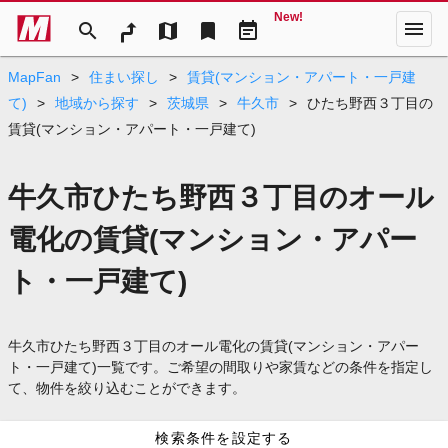
New!
menu
search
map
bookmark
event_note
MapFan
>
住まい探し
>
賃貸(マンション・アパート・一戸建
て)
>
地域から探す
>
茨城県
>
牛久市
>
ひたち野西３丁目の
賃貸(マンション・アパート・一戸建て)
牛久市ひたち野西３丁目のオール
電化の賃貸(マンション・アパー
ト・一戸建て)
牛久市ひたち野西３丁目のオール電化の賃貸(マンション・アパー
ト・一戸建て)一覧です。ご希望の間取りや家賃などの条件を指定し
て、物件を絞り込むことができます。
検索条件を設定する