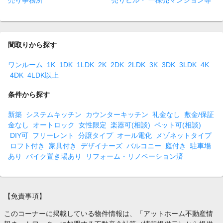
売り事務所
売りビル・ 一棟売マンション等
間取りから探す
ワンルーム
1K
1DK
1LDK
2K
2DK
2LDK
3K
3DK
3LDK
4K
4DK
4LDK以上
条件から探す
新築
システムキッチン
カウンターキッチン
礼金なし
敷金/保証
金なし
オートロック
女性限定
楽器可(相談)
ペット可(相談)
DIY可
フリーレント
分譲タイプ
オール電化
メゾネットタイプ
ロフト付き
家具付き
デザイナーズ
バルコニー
庭付き
駐車場
あり
バイク置き場あり
リフォーム・リノベーション済
【免責事項】
このコーナーに掲載している物件情報は、「アットホーム不動産情