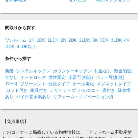
売り事務所
売りビル・ 一棟売マンション等
間取りから探す
ワンルーム
1K
1DK
1LDK
2K
2DK
2LDK
3K
3DK
3LDK
4K
4DK
4LDK以上
条件から探す
新築
システムキッチン
カウンターキッチン
礼金なし
敷金/保証
金なし
オートロック
女性限定
楽器可(相談)
ペット可(相談)
DIY可
フリーレント
分譲タイプ
オール電化
メゾネットタイプ
ロフト付き
家具付き
デザイナーズ
バルコニー
庭付き
駐車場
あり
バイク置き場あり
リフォーム・リノベーション済
【免責事項】
このコーナーに掲載している物件情報は、「アットホーム不動産情