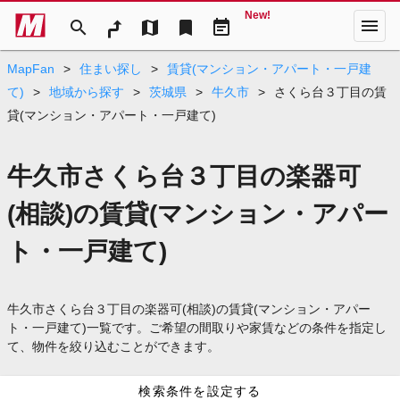
New!
menu
search
map
bookmark
event_note
MapFan
>
住まい探し
>
賃貸(マンション・アパート・一戸建
て)
>
地域から探す
>
茨城県
>
牛久市
>
さくら台３丁目の賃
貸(マンション・アパート・一戸建て)
牛久市さくら台３丁目の楽器可
(相談)の賃貸(マンション・アパー
ト・一戸建て)
牛久市さくら台３丁目の楽器可(相談)の賃貸(マンション・アパー
ト・一戸建て)一覧です。ご希望の間取りや家賃などの条件を指定し
て、物件を絞り込むことができます。
検索条件を設定する