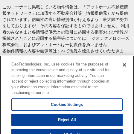
このコーナーに掲載している物件情報は、「アットホーム不動産情
報ネットワーク」に加盟する不動産会社等（情報提供元）から提供
されています。信頼性の高い情報提供が行えるよう、最大限の努力
をしておりますが、その内容を保証するものではありません。 利用
者のみなさまと各情報提供元との取引に起因する損害および情報が
掲載されたことに起因する損害等については、 ジオテクノロジーズ
株式会社、およびアットホームは一切責任を負いません。
各物件情報の内容や画像等はすべて現況を優先させていただきま
す。
お取引等（お取引の準備、資金調達等を含みます）の際には、内容
GeoTechnologies, Inc. uses cookies for the purposes of
や契約条件等について、 各情報提供元より十分な説明を受け、ご自
improving the convenience and quality of our site and for
utilizing information in our marketing activity. You can
身でご確認の上、判断してください。
accept or reject collecting information through cookies at
このコーナーへの物件情報のご掲載、その他不動産業務ソリューシ
your discretion except information essential to the
ョン等についての不動産会社様のお問合せは
こちら
からお願いいた
functioning of our site.
します。
Cookies Settings
Reject All
Copyright(c) At Home Co.,Ltd. このサイトに掲載している情報の無断転載を禁止します。著作権
はアットホーム（株）またはその情報提供者に帰属します。