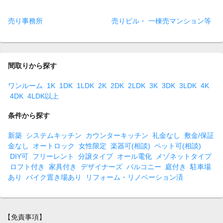
売り事務所
売りビル・ 一棟売マンション等
間取りから探す
ワンルーム
1K
1DK
1LDK
2K
2DK
2LDK
3K
3DK
3LDK
4K
4DK
4LDK以上
条件から探す
新築
システムキッチン
カウンターキッチン
礼金なし
敷金/保証
金なし
オートロック
女性限定
楽器可(相談)
ペット可(相談)
DIY可
フリーレント
分譲タイプ
オール電化
メゾネットタイプ
ロフト付き
家具付き
デザイナーズ
バルコニー
庭付き
駐車場
あり
バイク置き場あり
リフォーム・リノベーション済
【免責事項】