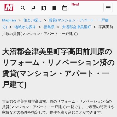
New!
menu
search
map
bookmark
event_note
MapFan
>
住まい探し
>
賃貸(マンション・アパート・一戸建
て)
>
地域から探す
>
福島県
>
大沼郡会津美里町
>
字高田前
川原の賃貸(マンション・アパート・一戸建て)
大沼郡会津美里町字高田前川原の
リフォーム・リノベーション済の
賃貸(マンション・アパート・一
戸建て)
大沼郡会津美里町字高田前川原のリフォーム・リノベーション済の
賃貸(マンション・アパート・一戸建て)一覧です。ご希望の間取りや
家賃などの条件を指定して、物件を絞り込むことができます。