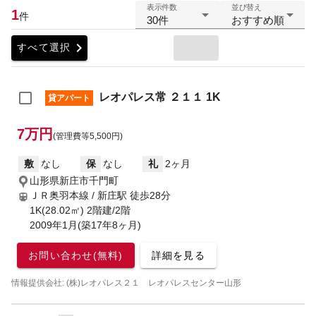
表示件数
並び替え
1
件
30件
おすすめ順
chevron_right
すべて選択
レオパレス常 ２１１ 1K
貸アパート
7万円
(管理費等5,500円)
敷
なし
保
なし
礼
2ヶ月
山形県新庄市千門町
ＪＲ奥羽本線 / 新庄駅
徒歩28分
1K(28.02㎡) 2階建/2階
2009年1月(築17年8ヶ月)
お問い合わせ(無料)
詳細を見る
情報提供会社: (株)レオパレス２１ レオパレスセンター山形