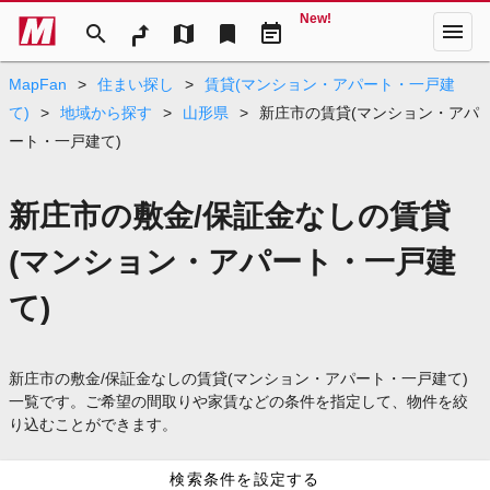
New!
menu
search
map
bookmark
event_note
MapFan
>
住まい探し
>
賃貸(マンション・アパート・一戸建
て)
>
地域から探す
>
山形県
>
新庄市の賃貸(マンション・アパ
ート・一戸建て)
新庄市の敷金/保証金なしの賃貸
(マンション・アパート・一戸建
て)
新庄市の敷金/保証金なしの賃貸(マンション・アパート・一戸建て)
一覧です。ご希望の間取りや家賃などの条件を指定して、物件を絞
り込むことができます。
検索条件を設定する