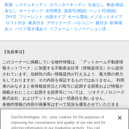
新築
システムキッチン
カウンターキッチン
礼金なし
敷金/保証
金なし
オートロック
女性限定
楽器可(相談)
ペット可(相談)
DIY可
フリーレント
分譲タイプ
オール電化
メゾネットタイプ
ロフト付き
家具付き
デザイナーズ
バルコニー
庭付き
駐車場
あり
バイク置き場あり
リフォーム・リノベーション済
【免責事項】
このコーナーに掲載している物件情報は、「アットホーム不動産情
報ネットワーク」に加盟する不動産会社等（情報提供元）から提供
されています。信頼性の高い情報提供が行えるよう、最大限の努力
をしておりますが、その内容を保証するものではありません。 利用
者のみなさまと各情報提供元との取引に起因する損害および情報が
掲載されたことに起因する損害等については、 ジオテクノロジーズ
株式会社、およびアットホームは一切責任を負いません。
各物件情報の内容や画像等はすべて現況を優先させていただきま
す。
お取引等（お取引の準備、資金調達等を含みます）の際には、内容
GeoTechnologies, Inc. uses cookies for the purposes of
や契約条件等について、 各情報提供元より十分な説明を受け、ご自
improving the convenience and quality of our site and for
utilizing information in our marketing activity. You can
身でご確認の上、判断してください。