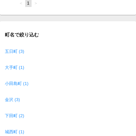
page
You're
1
page
on
page
町名で絞り込む
五日町 (3)
大手町 (1)
小田島町 (1)
金沢 (3)
下田町 (2)
城西町 (1)