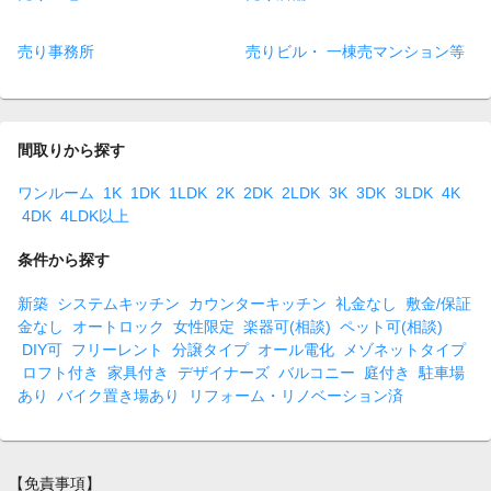
売り事務所
売りビル・ 一棟売マンション等
間取りから探す
ワンルーム
1K
1DK
1LDK
2K
2DK
2LDK
3K
3DK
3LDK
4K
4DK
4LDK以上
条件から探す
新築
システムキッチン
カウンターキッチン
礼金なし
敷金/保証
金なし
オートロック
女性限定
楽器可(相談)
ペット可(相談)
DIY可
フリーレント
分譲タイプ
オール電化
メゾネットタイプ
ロフト付き
家具付き
デザイナーズ
バルコニー
庭付き
駐車場
あり
バイク置き場あり
リフォーム・リノベーション済
【免責事項】