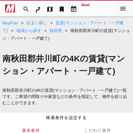
New!
menu
search
map
bookmark
event_note
MapFan
>
住まい探し
>
賃貸(マンション・アパート・一戸建
て)
>
地域から探す
>
秋田県
>
南秋田郡井川町の賃貸(マンショ
ン・アパート・一戸建て)
南秋田郡井川町の4Kの賃貸(マン
ション・アパート・一戸建て)
南秋田郡井川町の4Kの賃貸(マンション・アパート・一戸建て)一覧
です。ご希望の間取りや家賃などの条件を指定して、物件を絞り込
むことができます。
検索条件を設定する
基本条件
こだわり条件