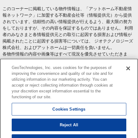
このコーナーに掲載している物件情報は、「アットホーム不動産情
報ネットワーク」に加盟する不動産会社等（情報提供元）から提供
されています。信頼性の高い情報提供が行えるよう、最大限の努力
をしておりますが、その内容を保証するものではありません。 利用
者のみなさまと各情報提供元との取引に起因する損害および情報が
掲載されたことに起因する損害等については、 ジオテクノロジーズ
株式会社、およびアットホームは一切責任を負いません。
各物件情報の内容や画像等はすべて現況を優先させていただきま
す。
お取引等（お取引の準備、資金調達等を含みます）の際には、内容
GeoTechnologies, Inc. uses cookies for the purposes of
や契約条件等について、 各情報提供元より十分な説明を受け、ご自
improving the convenience and quality of our site and for
utilizing information in our marketing activity. You can
身でご確認の上、判断してください。
accept or reject collecting information through cookies at
このコーナーへの物件情報のご掲載、その他不動産業務ソリューシ
your discretion except information essential to the
ョン等についての不動産会社様のお問合せは
こちら
からお願いいた
functioning of our site.
します。
Cookies Settings
Reject All
Copyright(c) At Home Co.,Ltd. このサイトに掲載している情報の無断転載を禁止します。著作権
はアットホーム（株）またはその情報提供者に帰属します。