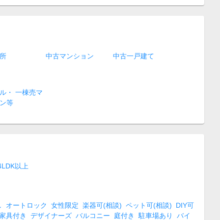
所
中古マンション
中古一戸建て
ル・ 一棟売マ
ン等
4LDK以上
し
オートロック
女性限定
楽器可(相談)
ペット可(相談)
DIY可
家具付き
デザイナーズ
バルコニー
庭付き
駐車場あり
バイ