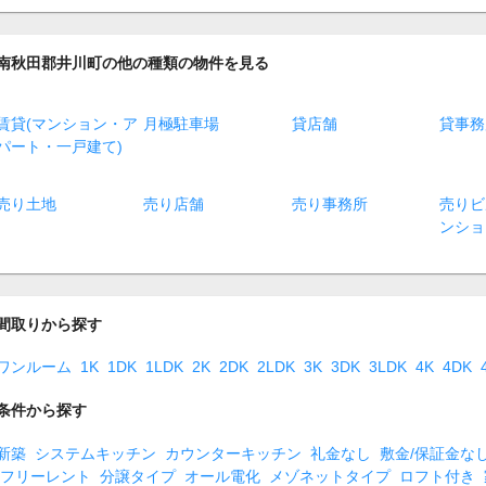
南秋田郡井川町の他の種類の物件を見る
賃貸(マンション・ア
月極駐車場
貸店舗
貸事務
パート・一戸建て)
売り土地
売り店舗
売り事務所
売りビ
ンショ
間取りから探す
ワンルーム
1K
1DK
1LDK
2K
2DK
2LDK
3K
3DK
3LDK
4K
4DK
条件から探す
新築
システムキッチン
カウンターキッチン
礼金なし
敷金/保証金な
フリーレント
分譲タイプ
オール電化
メゾネットタイプ
ロフト付き