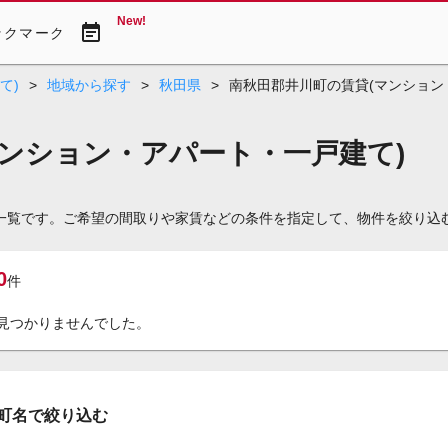
New!
event_note
ックマーク
て)
>
地域から探す
>
秋田県
>
南秋田郡井川町の賃貸(マンション
マンション・アパート・一戸建て)
)一覧です。ご希望の間取りや家賃などの条件を指定して、物件を絞り込
0
件
見つかりませんでした。
町名で絞り込む