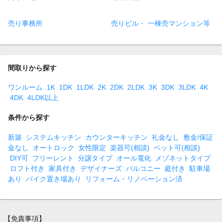
売り事務所
売りビル・ 一棟売マンション等
間取りから探す
ワンルーム
1K
1DK
1LDK
2K
2DK
2LDK
3K
3DK
3LDK
4K
4DK
4LDK以上
条件から探す
新築
システムキッチン
カウンターキッチン
礼金なし
敷金/保証
金なし
オートロック
女性限定
楽器可(相談)
ペット可(相談)
DIY可
フリーレント
分譲タイプ
オール電化
メゾネットタイプ
ロフト付き
家具付き
デザイナーズ
バルコニー
庭付き
駐車場
あり
バイク置き場あり
リフォーム・リノベーション済
【免責事項】