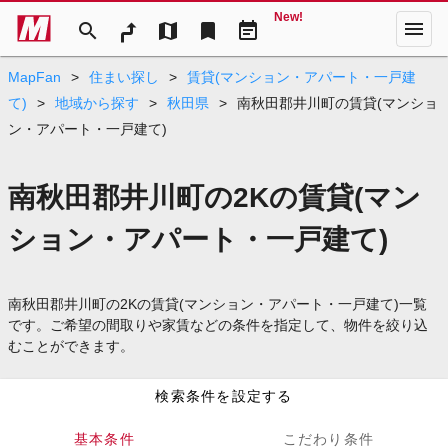
New!
menu
search
map
bookmark
event_note
MapFan
>
住まい探し
>
賃貸(マンション・アパート・一戸建
て)
>
地域から探す
>
秋田県
>
南秋田郡井川町の賃貸(マンショ
ン・アパート・一戸建て)
南秋田郡井川町の2Kの賃貸(マン
ション・アパート・一戸建て)
南秋田郡井川町の2Kの賃貸(マンション・アパート・一戸建て)一覧
です。ご希望の間取りや家賃などの条件を指定して、物件を絞り込
むことができます。
検索条件を設定する
基本条件
こだわり条件