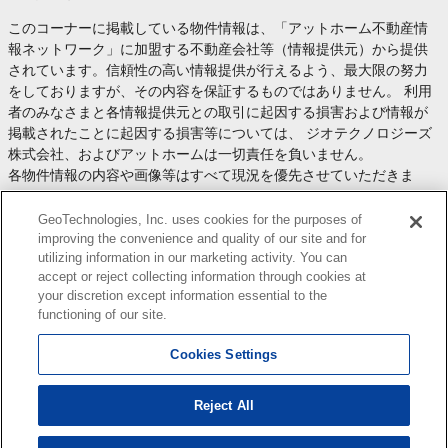
このコーナーに掲載している物件情報は、「アットホーム不動産情
報ネットワーク」に加盟する不動産会社等（情報提供元）から提供
されています。信頼性の高い情報提供が行えるよう、最大限の努力
をしておりますが、その内容を保証するものではありません。 利用
者のみなさまと各情報提供元との取引に起因する損害および情報が
掲載されたことに起因する損害等については、 ジオテクノロジーズ
株式会社、およびアットホームは一切責任を負いません。
各物件情報の内容や画像等はすべて現況を優先させていただきま
す。
お取引等（お取引の準備、資金調達等を含みます）の際には、内容
GeoTechnologies, Inc. uses cookies for the purposes of
や契約条件等について、 各情報提供元より十分な説明を受け、ご自
improving the convenience and quality of our site and for
utilizing information in our marketing activity. You can
身でご確認の上、判断してください。
accept or reject collecting information through cookies at
このコーナーへの物件情報のご掲載、その他不動産業務ソリューシ
your discretion except information essential to the
ョン等についての不動産会社様のお問合せは
こちら
からお願いいた
functioning of our site.
します。
Cookies Settings
Reject All
Copyright(c) At Home Co.,Ltd. このサイトに掲載している情報の無断転載を禁止します。著作権
はアットホーム（株）またはその情報提供者に帰属します。