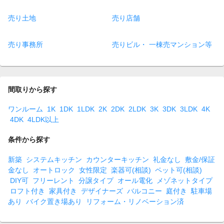
売り土地
売り店舗
売り事務所
売りビル・ 一棟売マンション等
間取りから探す
ワンルーム
1K
1DK
1LDK
2K
2DK
2LDK
3K
3DK
3LDK
4K
4DK
4LDK以上
条件から探す
新築
システムキッチン
カウンターキッチン
礼金なし
敷金/保証
金なし
オートロック
女性限定
楽器可(相談)
ペット可(相談)
DIY可
フリーレント
分譲タイプ
オール電化
メゾネットタイプ
ロフト付き
家具付き
デザイナーズ
バルコニー
庭付き
駐車場
あり
バイク置き場あり
リフォーム・リノベーション済