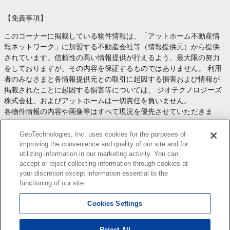
【免責事項】
このコーナーに掲載している物件情報は、「アットホーム不動産情
報ネットワーク」に加盟する不動産会社等（情報提供元）から提供
されています。信頼性の高い情報提供が行えるよう、最大限の努力
をしておりますが、その内容を保証するものではありません。 利用
者のみなさまと各情報提供元との取引に起因する損害および情報が
掲載されたことに起因する損害等については、 ジオテクノロジーズ
株式会社、およびアットホームは一切責任を負いません。
各物件情報の内容や画像等はすべて現況を優先させていただきま
す。
お取引等（お取引の準備、資金調達等を含みます）の際には、内容
GeoTechnologies, Inc. uses cookies for the purposes of
や契約条件等について、 各情報提供元より十分な説明を受け、ご自
improving the convenience and quality of our site and for
utilizing information in our marketing activity. You can
身でご確認の上、判断してください。
accept or reject collecting information through cookies at
このコーナーへの物件情報のご掲載、その他不動産業務ソリューシ
your discretion except information essential to the
ョン等についての不動産会社様のお問合せは
こちら
からお願いいた
functioning of our site.
します。
Cookies Settings
Reject All