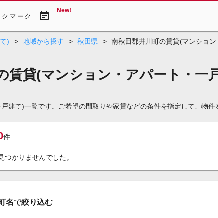
New!
event_note
ックマーク
て)
>
地域から探す
>
秋田県
>
南秋田郡井川町の賃貸(マンション
の賃貸(マンション・アパート・一戸
一戸建て)一覧です。ご希望の間取りや家賃などの条件を指定して、物件
0
件
見つかりませんでした。
町名で絞り込む