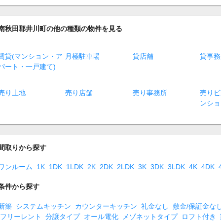
南秋田郡井川町の他の種類の物件を見る
賃貸(マンション・ア
月極駐車場
貸店舗
貸事務
パート・一戸建て)
売り土地
売り店舗
売り事務所
売りビ
ンショ
間取りから探す
ワンルーム
1K
1DK
1LDK
2K
2DK
2LDK
3K
3DK
3LDK
4K
4DK
条件から探す
新築
システムキッチン
カウンターキッチン
礼金なし
敷金/保証金な
フリーレント
分譲タイプ
オール電化
メゾネットタイプ
ロフト付き