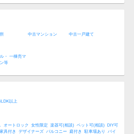
所
中古マンション
中古一戸建て
ル・ 一棟売マ
ン等
4LDK以上
し
オートロック
女性限定
楽器可(相談)
ペット可(相談)
DIY可
家具付き
デザイナーズ
バルコニー
庭付き
駐車場あり
バイ