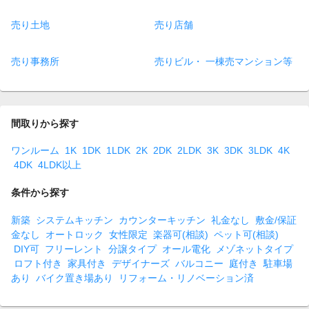
売り土地
売り店舗
売り事務所
売りビル・ 一棟売マンション等
間取りから探す
ワンルーム
1K
1DK
1LDK
2K
2DK
2LDK
3K
3DK
3LDK
4K
4DK
4LDK以上
条件から探す
新築
システムキッチン
カウンターキッチン
礼金なし
敷金/保証
金なし
オートロック
女性限定
楽器可(相談)
ペット可(相談)
DIY可
フリーレント
分譲タイプ
オール電化
メゾネットタイプ
ロフト付き
家具付き
デザイナーズ
バルコニー
庭付き
駐車場
あり
バイク置き場あり
リフォーム・リノベーション済