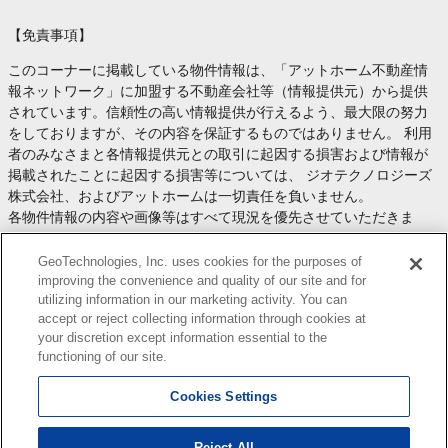
【免責事項】
このコーナーに掲載している物件情報は、「アットホーム不動産情
報ネットワーク」に加盟する不動産会社等（情報提供元）から提供
されています。信頼性の高い情報提供が行えるよう、最大限の努力
をしておりますが、その内容を保証するものではありません。 利用
者のみなさまと各情報提供元との取引に起因する損害および情報が
掲載されたことに起因する損害等については、 ジオテクノロジーズ
株式会社、およびアットホームは一切責任を負いません。
各物件情報の内容や画像等はすべて現況を優先させていただきま
す。
お取引等（お取引の準備、資金調達等を含みます）の際には、内容
GeoTechnologies, Inc. uses cookies for the purposes of
や契約条件等について、 各情報提供元より十分な説明を受け、ご自
improving the convenience and quality of our site and for
utilizing information in our marketing activity. You can
身でご確認の上、判断してください。
accept or reject collecting information through cookies at
このコーナーへの物件情報のご掲載、その他不動産業務ソリューシ
your discretion except information essential to the
ョン等についての不動産会社様のお問合せは
こちら
からお願いいた
functioning of our site.
します。
Cookies Settings
Reject All