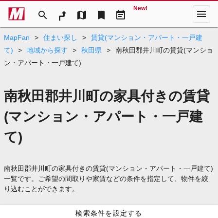
New!
menu
search
map
bookmark
event_note
MapFan
>
住まい探し
>
賃貸(マンション・アパート・一戸建
て)
>
地域から探す
>
秋田県
>
南秋田郡井川町の賃貸(マンショ
ン・アパート・一戸建て)
南秋田郡井川町の家具付きの賃貸
(マンション・アパート・一戸建
て)
南秋田郡井川町の家具付きの賃貸(マンション・アパート・一戸建て)
一覧です。ご希望の間取りや家賃などの条件を指定して、物件を絞
り込むことができます。
検索条件を設定する