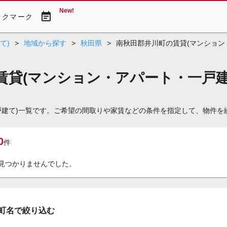
New!
event_note
ックマーク
て)
>
地域から探す
>
秋田県
>
南秋田郡井川町の賃貸(マンション
賃貸(マンション・アパート・一戸建
戸建て)一覧です。ご希望の間取りや家賃などの条件を指定して、物件を
0
件
見つかりませんでした。
町名で絞り込む