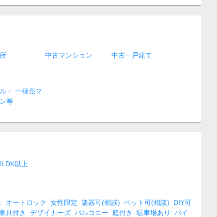
所
中古マンション
中古一戸建て
ル・ 一棟売マ
ン等
4LDK以上
し
オートロック
女性限定
楽器可(相談)
ペット可(相談)
DIY可
家具付き
デザイナーズ
バルコニー
庭付き
駐車場あり
バイ