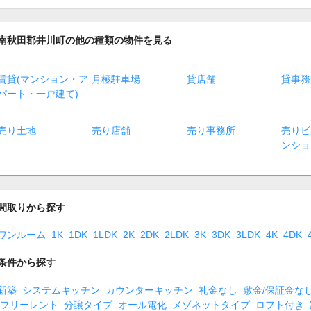
南秋田郡井川町の他の種類の物件を見る
賃貸(マンション・ア
月極駐車場
貸店舗
貸事務
パート・一戸建て)
売り土地
売り店舗
売り事務所
売りビ
ンショ
間取りから探す
ワンルーム
1K
1DK
1LDK
2K
2DK
2LDK
3K
3DK
3LDK
4K
4DK
条件から探す
新築
システムキッチン
カウンターキッチン
礼金なし
敷金/保証金な
フリーレント
分譲タイプ
オール電化
メゾネットタイプ
ロフト付き