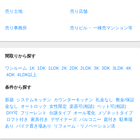
売り土地
売り店舗
売り事務所
売りビル・ 一棟売マンション等
間取りから探す
ワンルーム
1K
1DK
1LDK
2K
2DK
2LDK
3K
3DK
3LDK
4K
4DK
4LDK以上
条件から探す
新築
システムキッチン
カウンターキッチン
礼金なし
敷金/保証
金なし
オートロック
女性限定
楽器可(相談)
ペット可(相談)
DIY可
フリーレント
分譲タイプ
オール電化
メゾネットタイプ
ロフト付き
家具付き
デザイナーズ
バルコニー
庭付き
駐車場
あり
バイク置き場あり
リフォーム・リノベーション済