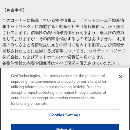
【免責事項】
このコーナーに掲載している物件情報は、「アットホーム不動産情
報ネットワーク」に加盟する不動産会社等（情報提供元）から提供
されています。信頼性の高い情報提供が行えるよう、最大限の努力
をしておりますが、その内容を保証するものではありません。 利用
者のみなさまと各情報提供元との取引に起因する損害および情報が
掲載されたことに起因する損害等については、 ジオテクノロジーズ
株式会社、およびアットホームは一切責任を負いません。
各物件情報の内容や画像等はすべて現況を優先させていただきま
す。
お取引等（お取引の準備、資金調達等を含みます）の際には、内容
GeoTechnologies, Inc. uses cookies for the purposes of
や契約条件等について、 各情報提供元より十分な説明を受け、ご自
improving the convenience and quality of our site and for
utilizing information in our marketing activity. You can
身でご確認の上、判断してください。
accept or reject collecting information through cookies at
このコーナーへの物件情報のご掲載、その他不動産業務ソリューシ
your discretion except information essential to the
ョン等についての不動産会社様のお問合せは
こちら
からお願いいた
functioning of our site.
します。
Cookies Settings
Reject All