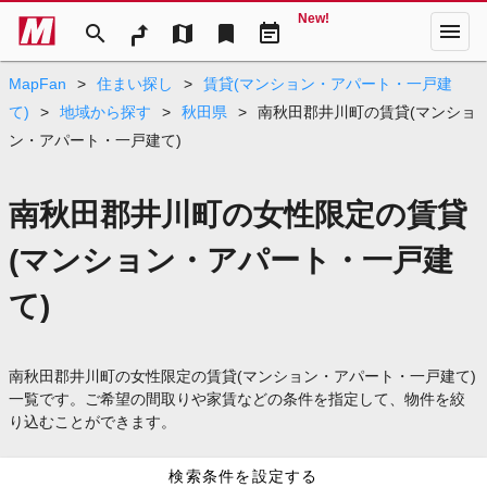
New!
menu
search
map
bookmark
event_note
MapFan
>
住まい探し
>
賃貸(マンション・アパート・一戸建
て)
>
地域から探す
>
秋田県
>
南秋田郡井川町の賃貸(マンショ
ン・アパート・一戸建て)
南秋田郡井川町の女性限定の賃貸
(マンション・アパート・一戸建
て)
南秋田郡井川町の女性限定の賃貸(マンション・アパート・一戸建て)
一覧です。ご希望の間取りや家賃などの条件を指定して、物件を絞
り込むことができます。
検索条件を設定する