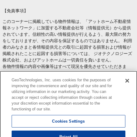
【免責事項】
このコーナーに掲載している物件情報は、「アットホーム不動産情
報ネットワーク」に加盟する不動産会社等（情報提供元）から提供
されています。信頼性の高い情報提供が行えるよう、最大限の努力
をしておりますが、その内容を保証するものではありません。 利用
者のみなさまと各情報提供元との取引に起因する損害および情報が
掲載されたことに起因する損害等については、 ジオテクノロジーズ
株式会社、およびアットホームは一切責任を負いません。
各物件情報の内容や画像等はすべて現況を優先させていただきま
す。
お取引等（お取引の準備、資金調達等を含みます）の際には、内容
GeoTechnologies, Inc. uses cookies for the purposes of
や契約条件等について、 各情報提供元より十分な説明を受け、ご自
improving the convenience and quality of our site and for
utilizing information in our marketing activity. You can
身でご確認の上、判断してください。
accept or reject collecting information through cookies at
このコーナーへの物件情報のご掲載、その他不動産業務ソリューシ
your discretion except information essential to the
ョン等についての不動産会社様のお問合せは
こちら
からお願いいた
functioning of our site.
します。
Cookies Settings
Reject All