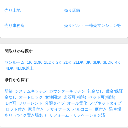
売り土地
売り店舗
売り事務所
売りビル・ 一棟売マンション等
間取りから探す
ワンルーム
1K
1DK
1LDK
2K
2DK
2LDK
3K
3DK
3LDK
4K
4DK
4LDK以上
条件から探す
新築
システムキッチン
カウンターキッチン
礼金なし
敷金/保証
金なし
オートロック
女性限定
楽器可(相談)
ペット可(相談)
DIY可
フリーレント
分譲タイプ
オール電化
メゾネットタイプ
ロフト付き
家具付き
デザイナーズ
バルコニー
庭付き
駐車場
あり
バイク置き場あり
リフォーム・リノベーション済