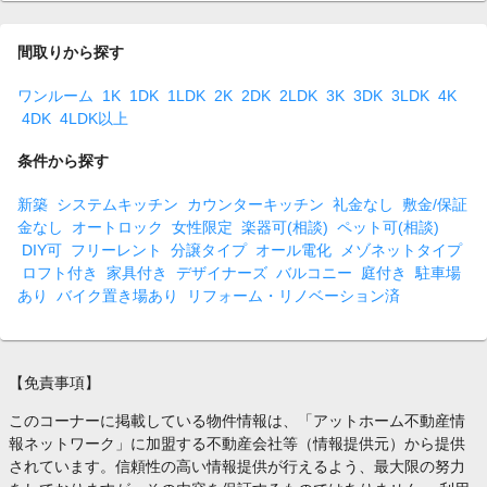
間取りから探す
ワンルーム
1K
1DK
1LDK
2K
2DK
2LDK
3K
3DK
3LDK
4K
4DK
4LDK以上
条件から探す
新築
システムキッチン
カウンターキッチン
礼金なし
敷金/保証
金なし
オートロック
女性限定
楽器可(相談)
ペット可(相談)
DIY可
フリーレント
分譲タイプ
オール電化
メゾネットタイプ
ロフト付き
家具付き
デザイナーズ
バルコニー
庭付き
駐車場
あり
バイク置き場あり
リフォーム・リノベーション済
【免責事項】
このコーナーに掲載している物件情報は、「アットホーム不動産情
報ネットワーク」に加盟する不動産会社等（情報提供元）から提供
されています。信頼性の高い情報提供が行えるよう、最大限の努力