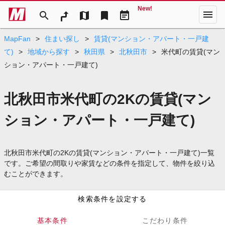
New!
menu
search
map
bookmark
event_note
MapFan
>
住まい探し
>
賃貸(マンション・アパート・一戸建
て)
>
地域から探す
>
秋田県
>
北秋田市
>
米代町の賃貸(マン
ション・アパート・一戸建て)
北秋田市米代町の2Kの賃貸(マン
ション・アパート・一戸建て)
北秋田市米代町の2Kの賃貸(マンション・アパート・一戸建て)一覧
です。ご希望の間取りや家賃などの条件を指定して、物件を絞り込
むことができます。
検索条件を設定する
基本条件
こだわり条件