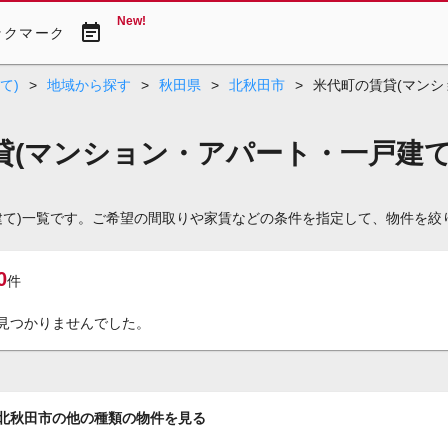
New!
event_note
ックマーク
て)
>
地域から探す
>
秋田県
>
北秋田市
>
米代町の賃貸(マンシ
(マンション・アパート・一戸建て
建て)一覧です。ご希望の間取りや家賃などの条件を指定して、物件を絞
0
件
見つかりませんでした。
北秋田市の他の種類の物件を見る