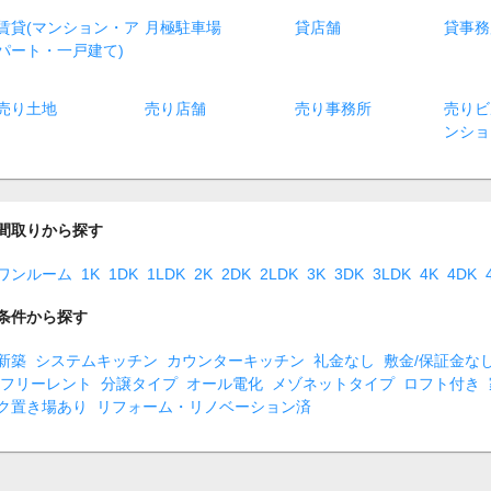
賃貸(マンション・ア
月極駐車場
貸店舗
貸事務
パート・一戸建て)
売り土地
売り店舗
売り事務所
売りビ
ンショ
間取りから探す
ワンルーム
1K
1DK
1LDK
2K
2DK
2LDK
3K
3DK
3LDK
4K
4DK
条件から探す
新築
システムキッチン
カウンターキッチン
礼金なし
敷金/保証金な
フリーレント
分譲タイプ
オール電化
メゾネットタイプ
ロフト付き
ク置き場あり
リフォーム・リノベーション済