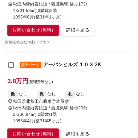
秋田内陸縦貫鉄道 / 西鷹巣駅
徒歩17分
1K(31.53㎡) 3階建/3階
1995年8月(築31年1ヶ月)
お問い合わせ(無料)
詳細を見る
情報提供会社: (株)リブエス
アーバンヒルズ １０３ 2K
貸アパート
3.8万円
(管理費等なし)
敷
なし
保
なし
礼
なし
秋田県北秋田市鷹巣字本屋敷
秋田内陸縦貫鉄道 / 西鷹巣駅
徒歩20分
2K(36.84㎡) 2階建/1階
1995年4月(築31年5ヶ月)
お問い合わせ(無料)
詳細を見る