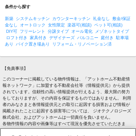
条件から探す
新築
システムキッチン
カウンターキッチン
礼金なし
敷金/保証
金なし
オートロック
女性限定
楽器可(相談)
ペット可(相談)
DIY可
フリーレント
分譲タイプ
オール電化
メゾネットタイプ
ロフト付き
家具付き
デザイナーズ
バルコニー
庭付き
駐車場
あり
バイク置き場あり
リフォーム・リノベーション済
【免責事項】
このコーナーに掲載している物件情報は、「アットホーム不動産情
報ネットワーク」に加盟する不動産会社等（情報提供元）から提供
されています。信頼性の高い情報提供が行えるよう、最大限の努力
をしておりますが、その内容を保証するものではありません。 利用
者のみなさまと各情報提供元との取引に起因する損害および情報が
掲載されたことに起因する損害等については、 ジオテクノロジーズ
株式会社、およびアットホームは一切責任を負いません。
各物件情報の内容や画像等はすべて現況を優先させていただきま
す。