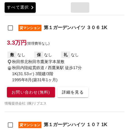
chevron_right
すべて選択
第１ガーデンハイツ ３０６ 1K
貸マンション
3.3万円
(管理費等なし)
敷
なし
保
なし
礼
なし
秋田県北秋田市鷹巣字本屋敷
秋田内陸縦貫鉄道 / 西鷹巣駅
徒歩17分
1K(31.53㎡) 3階建/3階
1995年8月(築31年1ヶ月)
お問い合わせ(無料)
詳細を見る
情報提供会社: (株)リブエス
第１ガーデンハイツ １０７ 1K
貸マンション