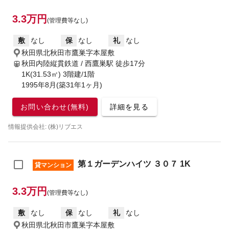
3.3万円
(管理費等なし)
敷
なし
保
なし
礼
なし
秋田県北秋田市鷹巣字本屋敷
秋田内陸縦貫鉄道 / 西鷹巣駅
徒歩17分
1K(31.53㎡) 3階建/1階
1995年8月(築31年1ヶ月)
お問い合わせ(無料)
詳細を見る
情報提供会社: (株)リブエス
第１ガーデンハイツ ３０７ 1K
貸マンション
3.3万円
(管理費等なし)
敷
なし
保
なし
礼
なし
秋田県北秋田市鷹巣字本屋敷