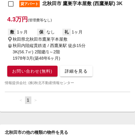
北秋田市 鷹巣字本屋敷 (西鷹巣駅) 3K
貸アパート
4.3万円
(管理費等なし)
敷
1ヶ月
保
なし
礼
1ヶ月
秋田県北秋田市鷹巣字本屋敷
秋田内陸縦貫鉄道 / 西鷹巣駅
徒歩15分
3K(56.7㎡) 2階建/1～2階
1978年3月(築48年6ヶ月)
お問い合わせ(無料)
詳細を見る
情報提供会社: (株)秋北不動産情報センター
page
You're
1
page
on
page
北秋田市の他の種類の物件を見る