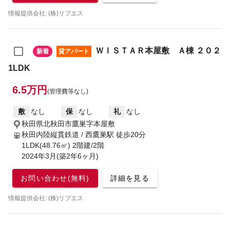
情報提供会社: (株)リブエス
ＷＩＳＴＡＲ本屋敷 Ａ棟 ２０２
新着
貸アパート
1LDK
6.5万円
(管理費等なし)
敷
なし
保
なし
礼
なし
秋田県北秋田市鷹巣字本屋敷
秋田内陸縦貫鉄道 / 西鷹巣駅
徒歩20分
1LDK(48.76㎡) 2階建/2階
2024年3月(築2年6ヶ月)
お問い合わせ(無料)
詳細を見る
情報提供会社: (株)リブエス