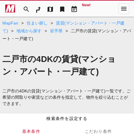
New!
menu
search
map
bookmark
event_note
MapFan
>
住まい探し
>
賃貸(マンション・アパート・一戸建
て)
>
地域から探す
>
岩手県
>
二戸市の賃貸(マンション・アパ
ート・一戸建て)
二戸市の4DKの賃貸(マンショ
ン・アパート・一戸建て)
二戸市の4DKの賃貸(マンション・アパート・一戸建て)一覧です。ご
希望の間取りや家賃などの条件を指定して、物件を絞り込むことが
できます。
検索条件を設定する
基本条件
こだわり条件