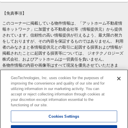
【免責事項】
このコーナーに掲載している物件情報は、「アットホーム不動産情
報ネットワーク」に加盟する不動産会社等（情報提供元）から提供
されています。信頼性の高い情報提供が行えるよう、最大限の努力
をしておりますが、その内容を保証するものではありません。 利用
者のみなさまと各情報提供元との取引に起因する損害および情報が
掲載されたことに起因する損害等については、 ジオテクノロジーズ
株式会社、およびアットホームは一切責任を負いません。
各物件情報の内容や画像等はすべて現況を優先させていただきま
す。
お取引等（お取引の準備、資金調達等を含みます）の際には、内容
GeoTechnologies, Inc. uses cookies for the purposes of
や契約条件等について、 各情報提供元より十分な説明を受け、ご自
improving the convenience and quality of our site and for
utilizing information in our marketing activity. You can
身でご確認の上、判断してください。
accept or reject collecting information through cookies at
このコーナーへの物件情報のご掲載、その他不動産業務ソリューシ
your discretion except information essential to the
ョン等についての不動産会社様のお問合せは
こちら
からお願いいた
functioning of our site.
します。
Cookies Settings