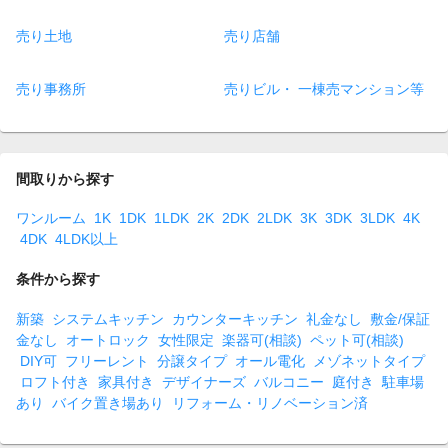
売り土地
売り店舗
売り事務所
売りビル・ 一棟売マンション等
間取りから探す
ワンルーム
1K
1DK
1LDK
2K
2DK
2LDK
3K
3DK
3LDK
4K
4DK
4LDK以上
条件から探す
新築
システムキッチン
カウンターキッチン
礼金なし
敷金/保証
金なし
オートロック
女性限定
楽器可(相談)
ペット可(相談)
DIY可
フリーレント
分譲タイプ
オール電化
メゾネットタイプ
ロフト付き
家具付き
デザイナーズ
バルコニー
庭付き
駐車場
あり
バイク置き場あり
リフォーム・リノベーション済