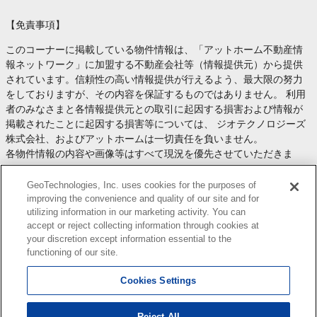
【免責事項】
このコーナーに掲載している物件情報は、「アットホーム不動産情
報ネットワーク」に加盟する不動産会社等（情報提供元）から提供
されています。信頼性の高い情報提供が行えるよう、最大限の努力
をしておりますが、その内容を保証するものではありません。 利用
者のみなさまと各情報提供元との取引に起因する損害および情報が
掲載されたことに起因する損害等については、 ジオテクノロジーズ
株式会社、およびアットホームは一切責任を負いません。
各物件情報の内容や画像等はすべて現況を優先させていただきま
す。
お取引等（お取引の準備、資金調達等を含みます）の際には、内容
GeoTechnologies, Inc. uses cookies for the purposes of
や契約条件等について、 各情報提供元より十分な説明を受け、ご自
improving the convenience and quality of our site and for
utilizing information in our marketing activity. You can
身でご確認の上、判断してください。
accept or reject collecting information through cookies at
このコーナーへの物件情報のご掲載、その他不動産業務ソリューシ
your discretion except information essential to the
ョン等についての不動産会社様のお問合せは
こちら
からお願いいた
functioning of our site.
します。
Cookies Settings
Reject All