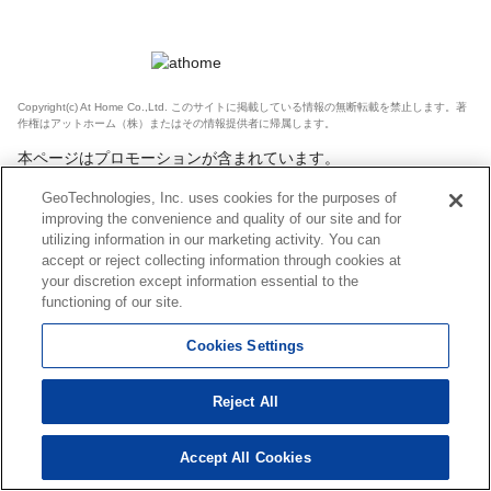
Copyright(c) At Home Co.,Ltd. このサイトに掲載している情報の無断転載を禁止します。著
作権はアットホーム（株）またはその情報提供者に帰属します。
本ページはプロモーションが含まれています。
GeoTechnologies, Inc. uses cookies for the purposes of
improving the convenience and quality of our site and for
utilizing information in our marketing activity. You can
accept or reject collecting information through cookies at
your discretion except information essential to the
functioning of our site.
Cookies Settings
Reject All
Accept All Cookies