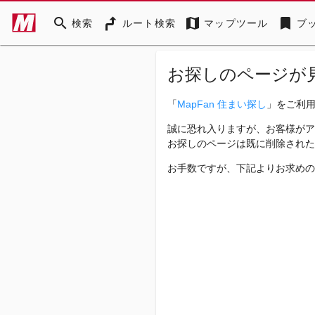
search
map
bookmark
検索
ルート検索
マップツール
ブ
お探しのページが
「
MapFan 住まい探し
」をご利
誠に恐れ入りますが、お客様がア
お探しのページは既に削除された
お手数ですが、下記よりお求めの