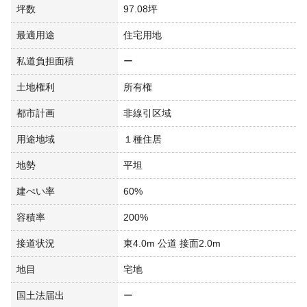
坪数
97.08坪
最適用途
住宅用地
私道負担面積
ー
土地権利
所有権
都市計画
非線引区域
用途地域
１種住居
地勢
平坦
建ぺい率
60%
容積率
200%
接道状況
東4.0m 公道 接面2.0m
地目
宅地
国土法届出
ー