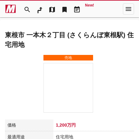
New!
menu
search
map
bookmark
event_note
東根市 一本木２丁目 (さくらんぼ東根駅) 住
宅用地
売地
価格
1,200万円
最適用途
住宅用地