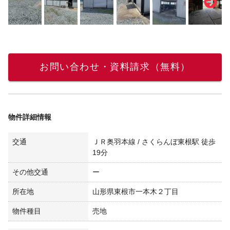
お問い合わせ・資料請求（無料）
物件詳細情報
交通
ＪＲ奥羽本線 / さくらんぼ東根駅 徒歩
19分
その他交通
ー
所在地
山形県東根市一本木２丁目
物件種目
売地