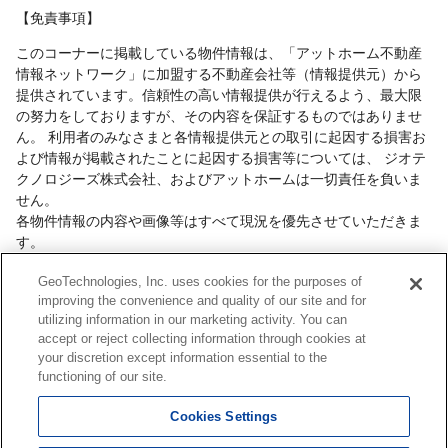
【免責事項】
このコーナーに掲載している物件情報は、「アットホーム不動産
情報ネットワーク」に加盟する不動産会社等（情報提供元）から
提供されています。信頼性の高い情報提供が行えるよう、最大限
の努力をしておりますが、その内容を保証するものではありませ
ん。 利用者のみなさまと各情報提供元との取引に起因する損害お
よび情報が掲載されたことに起因する損害等については、 ジオテ
クノロジーズ株式会社、およびアットホームは一切責任を負いま
せん。
各物件情報の内容や画像等はすべて現況を優先させていただきま
す。
お取引等（お取引の準備、資金調達等を含みます）の際には、内
GeoTechnologies, Inc. uses cookies for the purposes of
容や契約条件等について、 各情報提供元より十分な説明を受け、
improving the convenience and quality of our site and for
ご自身でご確認の上、判断してください。
utilizing information in our marketing activity. You can
このコーナーへの物件情報のご掲載、その他不動産業務ソリュー
accept or reject collecting information through cookies at
ション等についての不動産会社様のお問合せは
こちら
からお願い
your discretion except information essential to the
いたします。
functioning of our site.
Cookies Settings