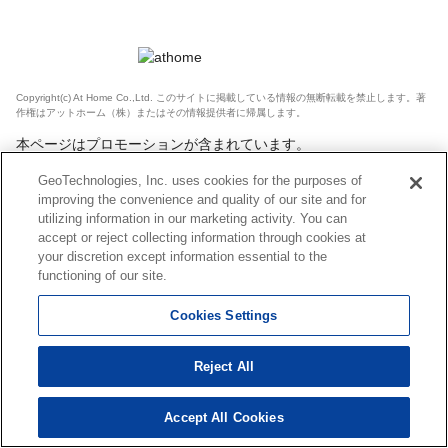
Copyright(c) At Home Co.,Ltd. このサイトに掲載している情報の無断転載を禁止します。著
作権はアットホーム（株）またはその情報提供者に帰属します。
本ページはプロモーションが含まれています。
GeoTechnologies, Inc. uses cookies for the purposes of
improving the convenience and quality of our site and for
utilizing information in our marketing activity. You can
accept or reject collecting information through cookies at
your discretion except information essential to the
functioning of our site.
Cookies Settings
Reject All
Accept All Cookies