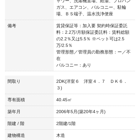
ャワー、洗濯機置場、給湯、プロパン
ガス、エアコン、バルコニー、駐輪
場、ＢＳ端子、温水洗浄便座
備考
賃貸保証等：加入要 契約時保証委託
料：2.2万/月額保証委託料：賃料総額
の2.2％又は5.5％ ※ペット可は2.5
万/2.5％
管理形態／管理員の勤務形態：ー／不
在
バルコニー：あり
間取り
2DK(洋室６ 洋室４．７ ＤＫ６．
３)
専有面積
40.45㎡
築年月
2006年5月(築20年4ヶ月)
階建 / 階
2階建/1階
建物構造
木造