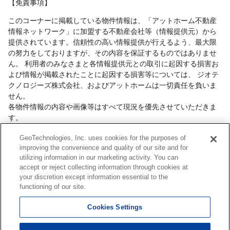
【免責事項】
このコーナーに掲載している物件情報は、「アットホーム不動産
情報ネットワーク」に加盟する不動産会社等（情報提供元）から
提供されています。信頼性の高い情報提供が行えるよう、最大限
の努力をしておりますが、その内容を保証するものではありませ
ん。 利用者のみなさまと各情報提供元との取引に起因する損害お
よび情報が掲載されたことに起因する損害等については、 ジオテ
クノロジーズ株式会社、およびアットホームは一切責任を負いま
せん。
各物件情報の内容や画像等はすべて現況を優先させていただきま
す。
お取引等（お取引の準備、資金調達等を含みます）の際には、内
GeoTechnologies, Inc. uses cookies for the purposes of
容や契約条件等について、 各情報提供元より十分な説明を受け、
improving the convenience and quality of our site and for
ご自身でご確認の上、判断してください。
utilizing information in our marketing activity. You can
このコーナーへの物件情報のご掲載、その他不動産業務ソリュー
accept or reject collecting information through cookies at
ション等についての不動産会社様のお問合せは
こちら
からお願い
your discretion except information essential to the
いたします。
functioning of our site.
Cookies Settings
Copyright(c) At Home Co.,Ltd. このサイトに掲載している情報の無断転載を禁止します。著