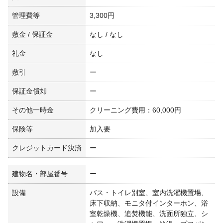
管理費等
3,300円
敷金 / 保証金
なし / なし
礼金
なし
敷引
ー
保証金償却
ー
その他一時金
クリーニング費用：60,000円
保険等
加入要
クレジットカード決済
ー
建物名・部屋番号
ー
設備
バス・トイレ別室、室内洗濯機置場、
床下収納、モニタ付インターホン、浴
室乾燥機、追焚機能、洗面所独立、シ