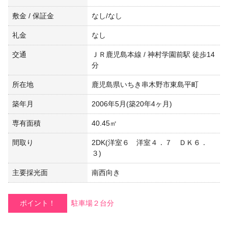
敷金 / 保証金
なし/なし
礼金
なし
交通
ＪＲ鹿児島本線 / 神村学園前駅 徒歩14
分
所在地
鹿児島県いちき串木野市東島平町
築年月
2006年5月(築20年4ヶ月)
専有面積
40.45㎡
間取り
2DK(洋室６ 洋室４．７ ＤＫ６．
３)
主要採光面
南西向き
ポイント！
駐車場２台分