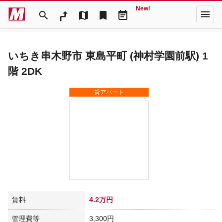
New!
menu
search
map
bookmark
event_note
いちき串木野市 東島平町 (神村学園前駅) 1
階 2DK
貸アパート
賃料
4.2万円
管理費等
3,300円