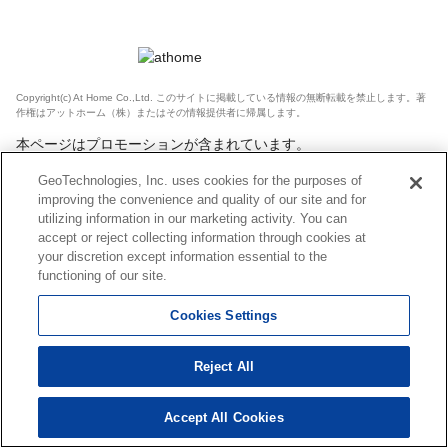
Copyright(c) At Home Co.,Ltd. このサイトに掲載している情報の無断転載を禁止します。著
作権はアットホーム（株）またはその情報提供者に帰属します。
本ページはプロモーションが含まれています。
GeoTechnologies, Inc. uses cookies for the purposes of
improving the convenience and quality of our site and for
utilizing information in our marketing activity. You can
accept or reject collecting information through cookies at
your discretion except information essential to the
functioning of our site.
Cookies Settings
Reject All
Accept All Cookies